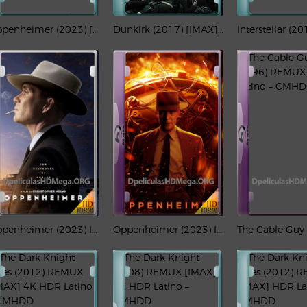
Oppenheimer (2023) [IMAX] REMUX 4K HDR Latino – CMHDD
Dunkirk (2017) [IMAX] REMUX 4K HDR Latino – CMHDD
Oppenheimer (2023) IMAX Full HD 1080p Latino-CMHDD
Oppenheimer (2023) IMAX REMUX 1080p Latino-CMHDD