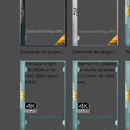
Diamante de sangre (2006) 1080p Latino
Diamante de sangre (2006) Full HD 1080p Latino