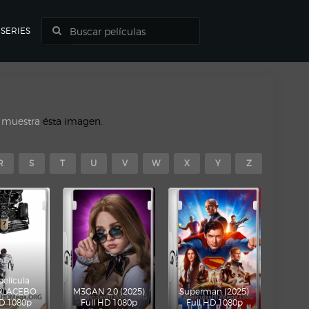
SERIES
o muestra
ésta imagen.
R
S
T
U
V
W
X
Y
Z
película
 PLACEBO
M3GAN 2.0 (2025)
Superman (2025)
HD 1080p
Full HD 1080p
Full HD 1080p