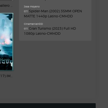
Batman: El caballero de la noche asciende (2012) PLACEBO IMAX 1080p Latino
Jose moyano
en
Spider-Man (2002) 35MM OPEN
MATTE 1440p Latino-CMHDD
CinemaniaHDD
en
Gran Turismo (2023) Full HD
1080p Latino-CMHDD
Dunkerque (2017) IMAX 4K HDR Latino