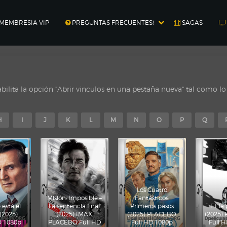
MEMBRESIA VIP
PREGUNTAS FRECUENTES!
SAGAS
ilita la opción "Abrir vinculos en una pestaña nueva" tal como l
H
I
J
K
L
M
N
O
P
Q
Los Cuatro
Misión: Imposible –
Fantásticos:
está el
La sentencia final
Primeros pasos
F1 la 
 (2025)
(2025) IMAX
(2025) PLACEBO
(2025)
 1080p
PLACEBO Full HD
Full HD 1080p
Full 