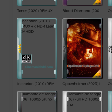
Tenet (2020) REMUX 4K HDR [IMAX] Latino – CMHDD
Blood Diamond (2006) REMUX 1080p Latino – CMHDD
Inception (2010) REMUX 4K HDR Latino – CMHDD
Oppenheimer (2023) IMAX 1080p Latino-CMHDD