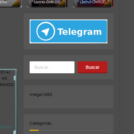
tino
Latino-CMHDD
Latino-CMHDD
Buscar:
mega1080
Categorias