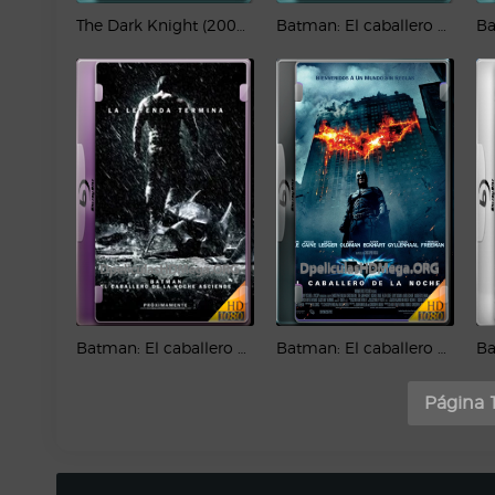
The Dark Knight (2008) REMUX 4K [IMAX] HDR Latino – CMHDD
Batman: El caballero de la noche asciende (2012) IMAX 4K HDR Latino
Batman: El caballero de la noche asciende (2012) REMUX IMAX 1080p Latino
Batman: El caballero de la noche (2008) 1080p Latino
Página 