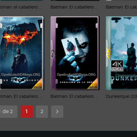
Batman: el caballero de la noche (2008) IMAX 4K HDR Latino
Batman: El caballero de la noche asciende (2012) IMAX 1080p Latino
Batman: El caballero de la noche (2008) PLACEBO 1080p Latino
Batman: El caballero de la noche (2008) REMUX 1080p Latino
1 de 2
1
2