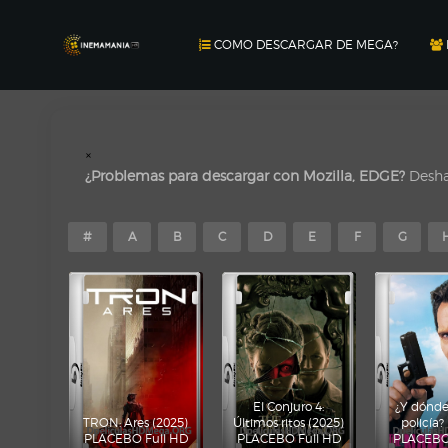
COMO DESCARGAR DE MEGA?
×
¿Problemas para descargar con Mozilla, EDGE?
Deshab
#
A
B
C
D
E
F
G
El Conjuro 4:
¿Y dónde 
TRON: Ares (2025)
Últimos ritos (2025)
policía?
PLACEBO Full HD
PLACEBO Full HD
PLACEBO