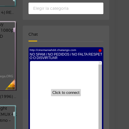
Categorias
Interstellar (2014) REMUX [IMAX] 4K HDR Larino – CMHDD
Chat
The Cable Guy (1996) REMUX 1080p Latino – CMHDD