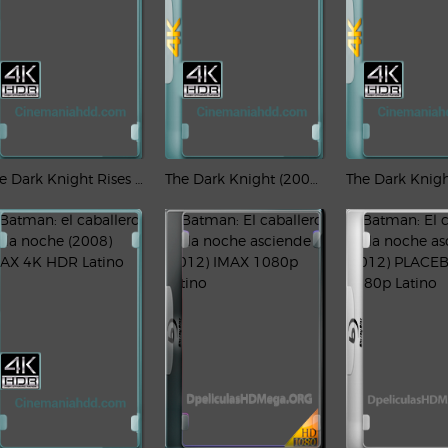
The Dark Knight Rises (2012) REMUX [IMAX] 4K HDR Latino – CMHDD
The Dark Knight (2008) REMUX [IMAX] 4K HDR Latino – CMHDD