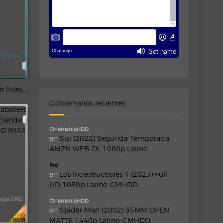
The Dark Knight Rises (2012) REMUX 4K [IMAX] HDR Latino – CMHDD
Comentarios recientes
CinemaniaHDD
en
Sisi (2022) Segunda Temporada
AMZN WEB-DL 1080p Latino
Roy
en
Los Indestructibles 4 (2023) Full
HD 1080p Latino-CMHDD
CinemaniaHDD
en
Spider-Man (2002) 35MM OPEN
MATTE 1440p Latino-CMHDD