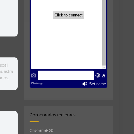
scal
muestra
anos.
Comentarios recientes
CinemaniaHDD