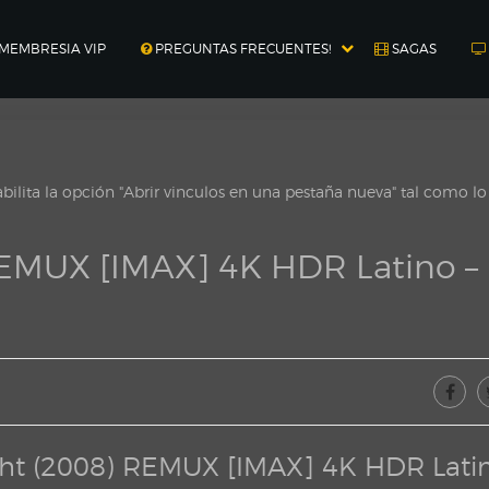
MEMBRESIA VIP
PREGUNTAS FRECUENTES!
SAGAS
ilita la opción "Abrir vinculos en una pestaña nueva" tal como l
REMUX [IMAX] 4K HDR Latino –
ght (2008) REMUX [IMAX] 4K HDR Latin