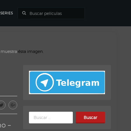
SERIES
o muestra
ésta imagen.
Buscar:
o –