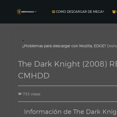
COMO DESCARGAR DE MEGA?
×
¿Problemas para descargar con Mozilla, EDGE?
Deshab
The Dark Knight (2008) 
CMHDD
733 vistas
Información de The Dark Kni