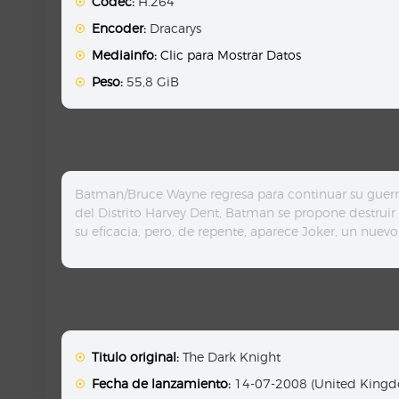
Codec:
H.264
Encoder:
Dracarys
Mediainfo:
Clic para Mostrar Datos
Peso:
55,8 GiB
Batman/Bruce Wayne regresa para continuar su guerra
del Distrito Harvey Dent, Batman se propone destrui
su eficacia, pero, de repente, aparece Joker, un nuev
Titulo original:
The Dark Knight
Fecha de lanzamiento:
14-07-2008 (United Kingdo