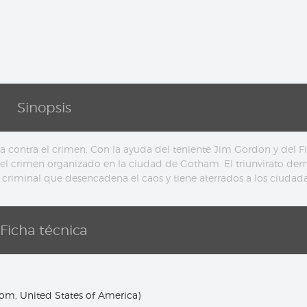
Sinopsis
 contra el crimen. Con la ayuda del teniente Jim Gordon y del Fi
r el crimen organizado en la ciudad de Gotham. El triunvirato de
o criminal que desencadena el caos y tiene aterrados a los ciudad
Ficha técnica
m, United States of America)