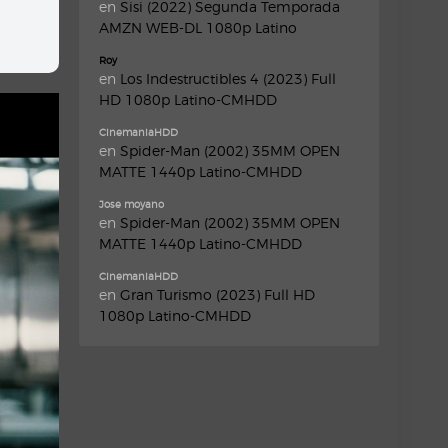
en
Sisi (2022) Segunda Temporada
AMZN WEB-DL 1080p Latino
Roy
en
Los Indestructibles 4 (2023) Full
HD 1080p Latino-CMHDD
CinemaniaHDD
en
Spider-Man (2002) 35MM OPEN
MATTE 1440p Latino-CMHDD
Jose moyano
en
Spider-Man (2002) 35MM OPEN
MATTE 1440p Latino-CMHDD
CinemaniaHDD
en
Gran Turismo (2023) Full HD
1080p Latino-CMHDD