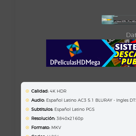
Dat
Calidad:
4K HDR
Audio:
Español Latino AC3 5.1 BLURAY - Ingles D
Subtitulos:
Español Latino PGS
Resolución:
3840x2160p
Formato:
MKV