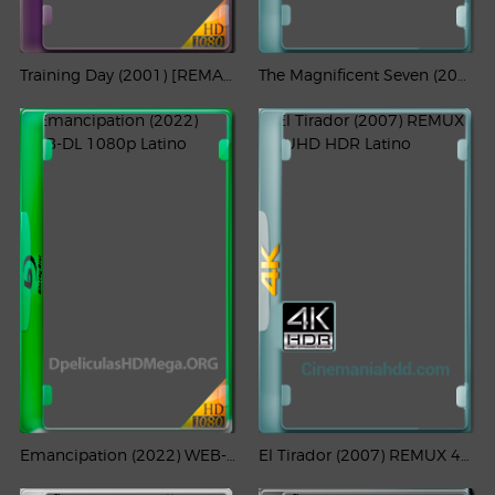
Training Day (2001) [REMASTERED] REMUX 1080p Latino – CMHDD
The Magnificent Seven (2016) REMUX 4K HDR Latino – CMHDD
Emancipation (2022) WEB-DL 1080p Latino
El Tirador (2007) REMUX 4K UHD HDR Latino