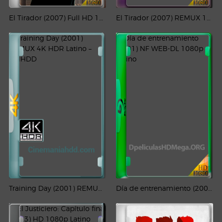
El Tirador (2007) Full HD 1080p Latino-CMHDD
El Tirador (2007) REMUX 1080p Latino-CMHDD
Training Day (2001) REMUX 4K HDR Latino – CMHDD
Día de entrenamiento (2001) NF WEB-DL 1080p Latino