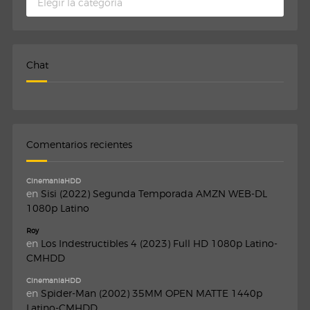
Chat
Comentarios recientes
CinemaniaHDD
en
Sisi (2022) Segunda Temporada AMZN WEB-DL
1080p Latino
Roy
en
Los Indestructibles 4 (2023) Full HD 1080p Latino-
CMHDD
CinemaniaHDD
en
Spider-Man (2002) 35MM OPEN MATTE 1440p
Latino-CMHDD