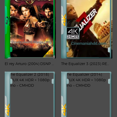
El rey Arturo (2004) DSNP WEB-DL 1080p Latino
The Equalizer 3 (2023) REMUX 4K HDR + 1080p Latino – CMHDD