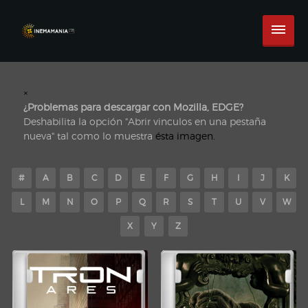
×
¿Problemas para descargar con Mozilla, EDGE?
Deshabilita la opción "Abrir vinculos en una pestaña
nueva" tal como lo muestra
ésta imagen.
#
A
B
C
D
E
F
G
H
I
J
K
L
M
N
O
P
Q
R
S
T
U
V
W
X
Y
Z