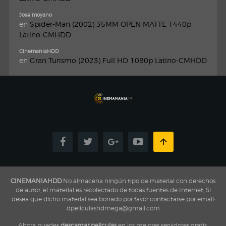
Jose moyano
en
Spider-Man (2002) 35MM OPEN MATTE 1440p
Latino-CMHDD
CinemaniaHDD
en
Gran Turismo (2023) Full HD 1080p Latino-CMHDD
CINEMANIAHDD
No almacena ningún tipo de material con derechos
de autor, el material es recolectado de todas fuentes de Internet, Si
desea que dicho material sea borrado por favor contactarse por email:
dpeliculashdmega@gmail.com
Ahora puedes
descargar peliculas
en los mejores servidores gratis,