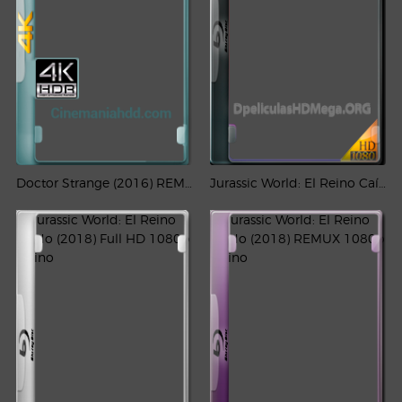
Doctor Strange (2016) REMUX 4K HDR Latino – CMHDD
Jurassic World: El Reino Caído (2018) HD 1080p Latino