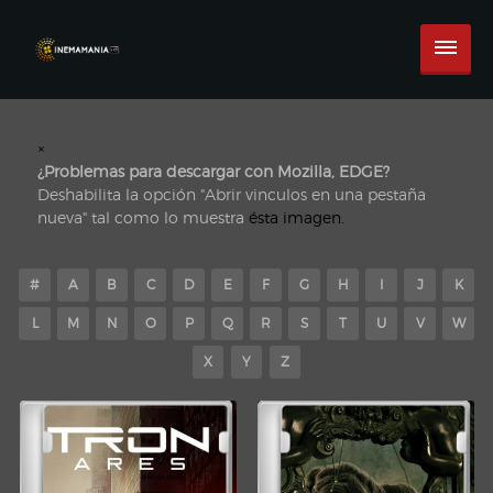
×
¿Problemas para descargar con Mozilla, EDGE?
Deshabilita la opción "Abrir vinculos en una pestaña
nueva" tal como lo muestra
ésta imagen.
#
A
B
C
D
E
F
G
H
I
J
K
L
M
N
O
P
Q
R
S
T
U
V
W
X
Y
Z