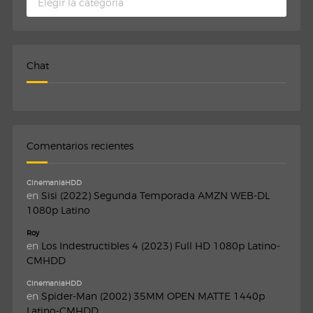
Chat
Comentarios recientes
CinemaniaHDD
en
Sisi (2022) Segunda Temporada AMZN WEB-DL
1080p Latino
Roy
en
Los Indestructibles 4 (2023) Full HD 1080p Latino-
CMHDD
CinemaniaHDD
en
Spider-Man (2002) 35MM OPEN MATTE 1440p
Latino-CMHDD