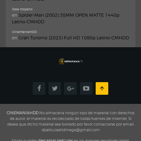
Jose moyano
en
Spider-Man (2002) 35MM OPEN MATTE 1440p
Latino-CMHDD
CinemaniaHDD
en
Gran Turismo (2023) Full HD 1080p Latino-CMHDD
CINEMANIAHDD
No almacena ningún tipo de material con derechos
de autor, el material es recolectado de todas fuentes de Internet, Si
desea que dicho material sea borrado por favor contactarse por email:
dpeliculashdmega@gmail.com
Ahora puedes
descargar peliculas
en los mejores servidores gratis,