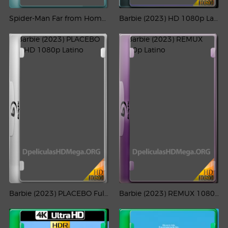
Spider-Man Far from Home (2019) REMUX 4K HDR Latino – CMHDD
Barbie (2023) HD 1080p Latino
Barbie (2023) PLACEBO Full HD 1080p Latino
Barbie (2023) REMUX 1080p Latino