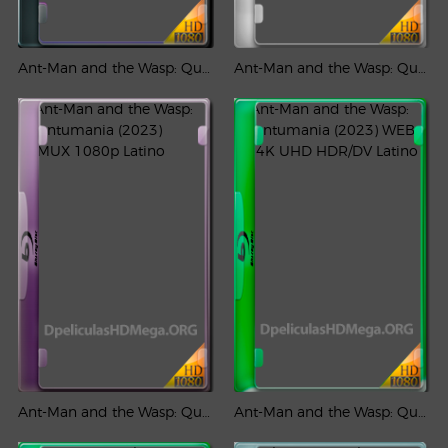
Ant-Man and the Wasp: Quantumania (2023) HD 1080p Latino
Ant-Man and the Wasp: Quantumania (2023) PLACEBO Full HD 1080p Latino
Ant-Man and the Wasp: Quantumania (2023) REMUX 1080p Latino
Ant-Man and the Wasp: Quantumania (2023) WEB-DL 4K UHD HDR/DV Latino