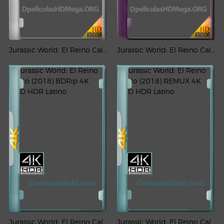
Jurassic World: El Reino Caído (2018) Full HD 1080p Latino
Jurassic World: El Reino Caído (2018) REMUX 1080p Latino
Jurassic World: El Reino Caído (2018) BDRip 4K UHD HDR Latino
Jurassic World: El Reino Caído (2018) REMUX 4K UHD HDR Latino