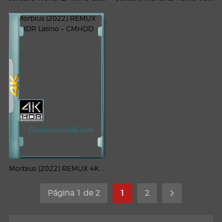
Morbius (2022) REMUX 4K HDR Latino – CMHDD
Página 1 de 2
1
2