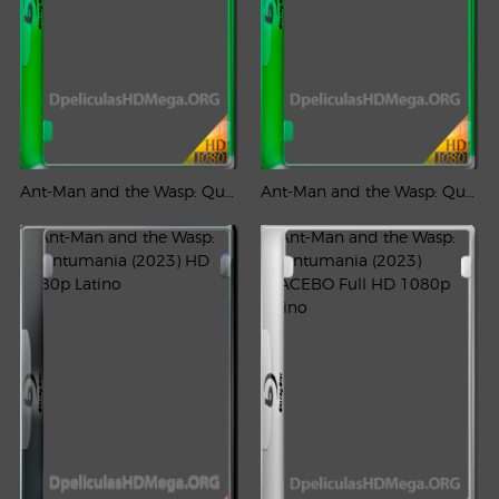
Ant-Man and the Wasp: Quantumania (2023) D+ IMAX WEB-DL 4K UHD HDR/DV Latino
Ant-Man and the Wasp: Quantumania (2023) D+ IMAX WEB-DL 1080p Latino