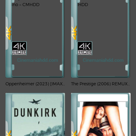
Oppenheimer (2023) [IMAX] REMUX 4K HDR Latino – CMHDD
The Prestige (2006) REMUX 4K HDR Latino – CMHDD