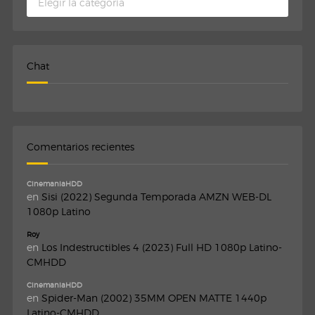
Chat
Comentarios recientes
CinemaniaHDD
en
Sisi (2022) Segunda Temporada AMZN WEB-DL
1080p Latino
Roy
en
Los Indestructibles 4 (2023) Full HD 1080p Latino-
CMHDD
CinemaniaHDD
en
Spider-Man (2002) 35MM OPEN MATTE 1440p
Latino-CMHDD