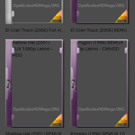
El Gran Truco (2006) Full HD 1080p Latino
El Gran Truco (2006) REMUX 1080p Latino
Shallow Hal (2001) REMUX 1080p Latino – CMHDD
Kingpin (1996) REMUX 1080p Latino – CMHDD