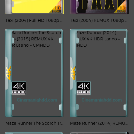
Taxi (2004) Full HD 1080p Latino-CMHDD
Taxi (2004) REMUX 1080p Latino-CMHDD
Maze Runner The Scorch Trials (2015) REMUX 4K HDR Latino – CMHDD
Maze Runner (2014) REMUX 4K HDR Latino – CMHDD