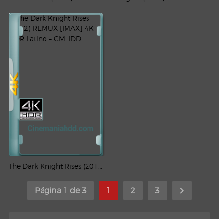
The Dark Knight Rises (2012) REMUX [IMAX] 4K HDR Latino – CMHDD
Página 1 de 3
1
2
3