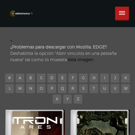
×
¿Problemas para descargar con Mozilla, EDGE?
Deshabilita la opción "Abrir vinculos en una pestaña
nueva" tal como lo muestra
ésta imagen.
#
A
B
C
D
E
F
G
H
I
J
K
L
M
N
O
P
Q
R
S
T
U
V
W
X
Y
Z