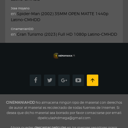
Jose moyano
en
Spider-Man (2002) 35MM OPEN MATTE 1440p
Latino-CMHDD
CinemaniaHDD
en
Gran Turismo (2023) Full HD 1080p Latino-CMHDD
CINEMANIAHDD
No almacena ningún tipo de material con derechos
de autor, el material es recolectado de todas fuentes de Internet, Si
desea que dicho material sea borrado por favor contactarse por email:
dpeliculashdmega@gmail.com
Ahora puedes
descargar peliculas
en los mejores servidores gratis,