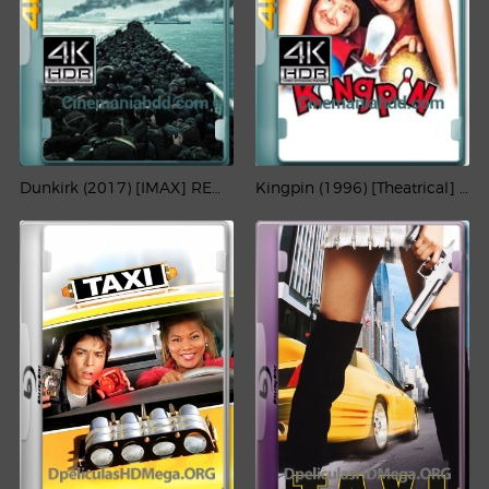
Dunkirk (2017) [IMAX] REMUX 4K HDR Latino – CMHDD
Kingpin (1996) [Theatrical] [Ai-Upscaled] [60FPS] 4K HDR Latino – CMHDD