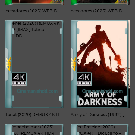
pecadores (2025) WEB-DL 4K UHD HDR Latino
pecadores (2025) WEB-DL 1080p Latino
Tenet (2020) REMUX 4K HDR [IMAX] Latino – CMHDD
Army of Darkness (1992) [Theatrical Cut] REMUX 4K HDR Latino – CMHDD