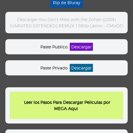
Rip de Bluray
Descargar You Don’t Mess with the Zohan (2008)
[UNRATED EXTENDED] REMUX 1080p Latino – CMHDD
Paste Publico:
Descargar
Paste Privado:
Descargar
"
Leer los Pasos Para Descargar Peliculas por
MEGA Aqui
"