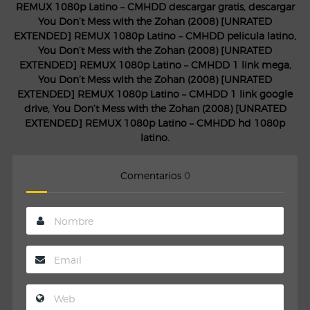
REMUX 1080p Latino – CMHDD descargar gratis, descargar
You Don’t Mess with the Zohan (2008) [UNRATED
EXTENDED] REMUX 1080p Latino – CMHDD pelicula latino,
You Don’t Mess with the Zohan (2008) [UNRATED
EXTENDED] REMUX 1080p Latino – CMHDD 1 link mega,
You Don’t Mess with the Zohan (2008) [UNRATED
EXTENDED] REMUX 1080p Latino – CMHDD 1 link google
drive, You Don’t Mess with the Zohan (2008) [UNRATED
EXTENDED] REMUX 1080p Latino – CMHDD hd 1080p
latino.
Comentarios
0