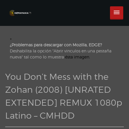
×
¿Problemas para descargar con Mozilla, EDGE?
Deshabilita la opción "Abrir vinculos en una pestaña
nueva" tal como lo muestra
ésta imagen.
You Don’t Mess with the
Zohan (2008) [UNRATED
EXTENDED] REMUX 1080p
Latino – CMHDD