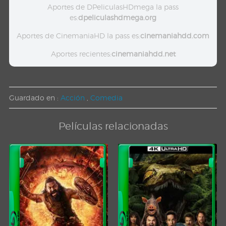
Aportes de DPeliculasHDmega la pass
es:
dpeliculashdmega.org
Aportes de CinemaniaHD la pass es:
cinemaniahdd.com
Aportes recientes:
cinemaniahdd.net
Guardado en :
Acción
,
Comedia
Películas relacionadas