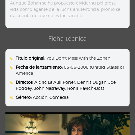
Aunque Zohan se ha propuesto olvidar su peligrosa
vida como agente de la lucha antiterrorista, pronto se
da cuenta de que no es tan sencillo.
Ficha técnica
Titulo original:
You Don't Mess with the Zohan
Fecha de lanzamiento:
05-06-2008 (United States of
America)
Director:
Aldric La'Auli Porter
,
Dennis Dugan
,
Joe
Roddey
,
John Nasraway
,
Ronit Ravich-Boss
Género:
Acción
,
Comedia