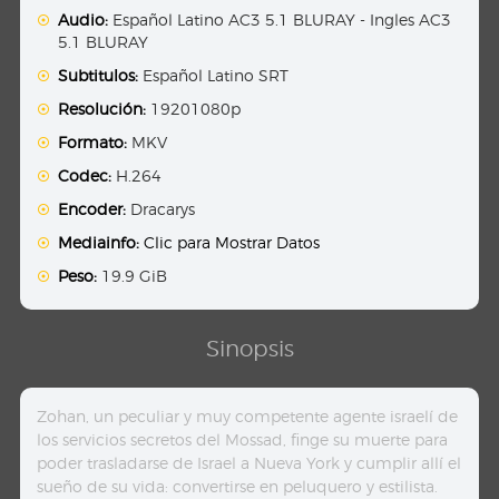
Audio:
Español Latino AC3 5.1 BLURAY - Ingles AC3
5.1 BLURAY
Subtitulos:
Español Latino SRT
Resolución:
19201080p
Formato:
MKV
Codec:
H.264
Encoder:
Dracarys
Mediainfo:
Clic para Mostrar Datos
Peso:
19.9 GiB
Sinopsis
Zohan, un peculiar y muy competente agente israelí de
los servicios secretos del Mossad, finge su muerte para
poder trasladarse de Israel a Nueva York y cumplir allí el
sueño de su vida: convertirse en peluquero y estilista.