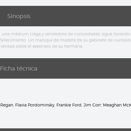
Sinopsis
, una médium ciega y vendedora de curiosidades, sigue llorando 
fallecimiento. Un maniquí de madera de su gabinete de curiosid
a verdad sobre el asesinato de su hermana.
Ficha técnica
 Regan
,
Flavia Pordominsky
,
Frankie Ford
,
Jim Corr
,
Meaghan Mc