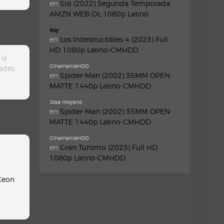
en
Sisi (2022) Segunda Temporada
AMZN WEB-DL 1080p Latino
Roy
en
Los Indestructibles 4 (2023) Full
HD 1080p Latino-CMHDD
la
CinemaniaHDD
ades
en
Spider-Man (2002) 35MM OPEN
MATTE 1440p Latino-CMHDD
Jose moyano
en
Spider-Man (2002) 35MM OPEN
MATTE 1440p Latino-CMHDD
CinemaniaHDD
en
Gran Turismo (2023) Full HD
1080p Latino-CMHDD
Keon