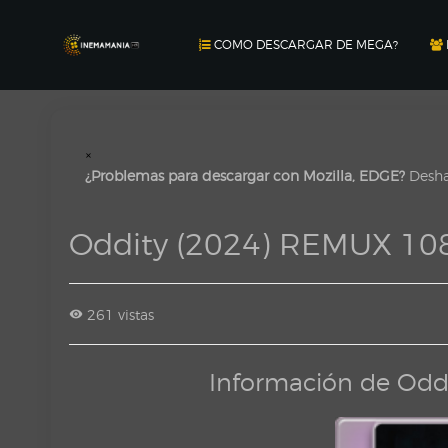
COMO DESCARGAR DE MEGA?
×
¿Problemas para descargar con Mozilla, EDGE?
Deshab
Oddity (2024) REMUX 108
261 vistas
Información de Odd