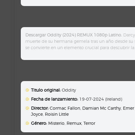
Descargar Oddity (2024) REMUX 1080p Latino.
Darcy
muerte de su hermana gemela tras un año desde su 
se convierte en un elemento crucial para descubrir l
Titulo original:
Oddity
Fecha de lanzamiento:
19-07-2024 (Ireland)
Director:
Cormac Fallon
,
Damian Mc Carthy
,
Emer
Joyce
,
Roisin Little
Género:
Misterio
,
Remux
,
Terror