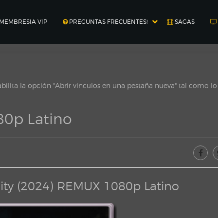
MEMBRESIA VIP
PREGUNTAS FRECUENTES!
SAGAS
ilita la opción "Abrir vinculos en una pestaña nueva" tal como l
0p Latino
ity (2024) REMUX 1080p Latino