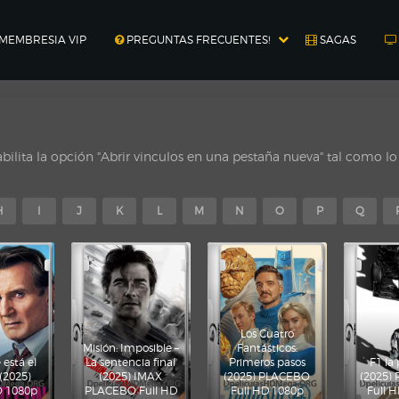
MEMBRESIA VIP
PREGUNTAS FRECUENTES!
SAGAS
ilita la opción "Abrir vinculos en una pestaña nueva" tal como l
H
I
J
K
L
M
N
O
P
Q
Los Cuatro
Misión: Imposible –
Fantásticos:
está el
La sentencia final
Primeros pasos
F1 la 
 (2025)
(2025) IMAX
(2025) PLACEBO
(2025)
 1080p
PLACEBO Full HD
Full HD 1080p
Full 