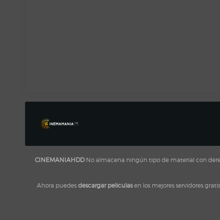
CINEMANIAHDD
No almacena ningún tipo de material con derecho
Ahora puedes
descargar peliculas
en los mejores servidores grati