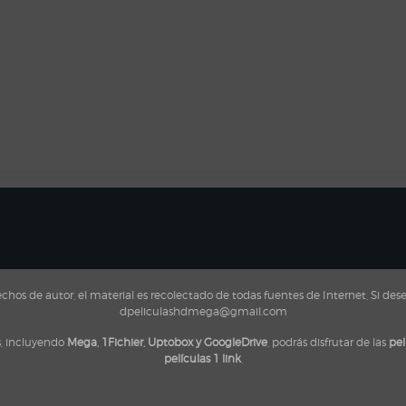
s de autor, el material es recolectado de todas fuentes de Internet, Si dese
dpeliculashdmega@gmail.com
s, incluyendo
Mega, 1Fichier, Uptobox y GoogleDrive
, podrás disfrutar de las
pel
películas 1 link
,