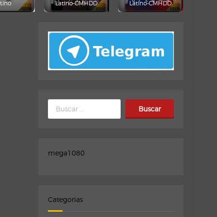
tino
Latino-CMHDD
Latino-CMHDD
Buscar:
mega1080
Categorias