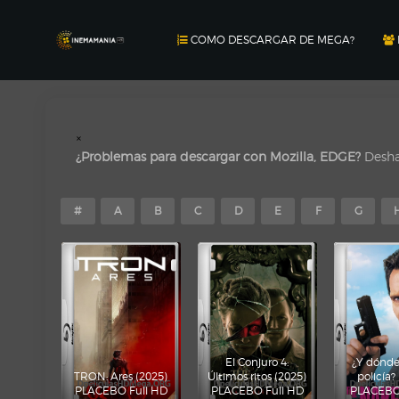
COMO DESCARGAR DE MEGA?
×
¿Problemas para descargar con Mozilla, EDGE?
Deshab
#
A
B
C
D
E
F
G
El Conjuro 4:
¿Y dónde 
TRON: Ares (2025)
Últimos ritos (2025)
policía?
PLACEBO Full HD
PLACEBO Full HD
PLACEBO