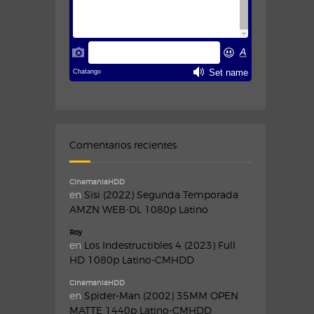
Comentarios recientes
CinemaniaHDD
en
Sisi (2022) Segunda Temporada
AMZN WEB-DL 1080p Latino
Roy
en
Los Indestructibles 4 (2023) Full
HD 1080p Latino-CMHDD
CinemaniaHDD
en
Spider-Man (2002) 35MM OPEN
MATTE 1440p Latino-CMHDD