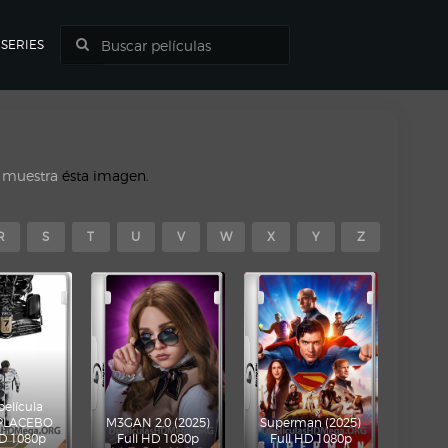
SERIES
o muestra
ésta imagen.
R
S
T
U
V
W
X
Y
Z
película
 PLACEBO
M3GAN 2.0 (2025)
Superman (2025)
HD 1080p
Full HD 1080p
Full HD 1080p