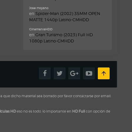
Jose moyano
en
Spider-Man (2002) 35MM OPEN
MATTE 1440p Latino-CMHDD
CinemaniaHDD
en
Gran Turismo (2023) Full HD
1080p Latino-CMHDD
a que dicho material sea borrado por favor contactarse por email:
ículas HD
eso no es todo, lo importante en
HD Full
con opción de