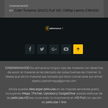
CinemaniaHDD
en
Gran Turismo (2023) Full HD 1080p Latino-CMHDD
CINEMANIAHDD
No almacena ningún tipo de material con derechos
de autor, el material es recolectado de todas fuentes de Internet, Si
desea que dicho material sea borrado por favor contactarse por email:
dpeliculashdmega@gmail.com
Ahora puedes
descargar peliculas
en los mejores servidores gratis,
incluyendo
Mega, 1Fichier, Uptobox y GoogleDrive
, podrás disfrutar de
las
películas HD
eso no es todo, lo importante en
HD Full
con opción
de
películas 1 link
,