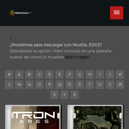
×
¿Problemas para descargar con Mozilla, EDGE?
Deshabilita la opción "Abrir vinculos en una pestaña
nueva" tal como lo muestra
ésta imagen.
#
A
B
C
D
E
F
G
H
I
J
K
L
M
N
O
P
Q
R
S
T
U
V
W
X
Y
Z