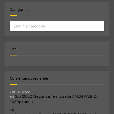
Categorias
Categorias
Chat
Comentarios recientes
CinemaniaHDD
en
Sisi (2022) Segunda Temporada AMZN WEB-DL
1080p Latino
Roy