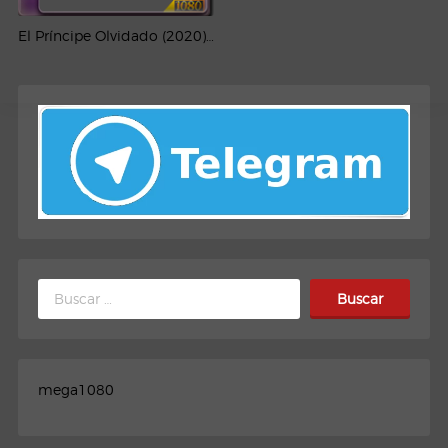
El Príncipe Olvidado (2020) REMUX 1080p Latino
Buscar:
mega1080