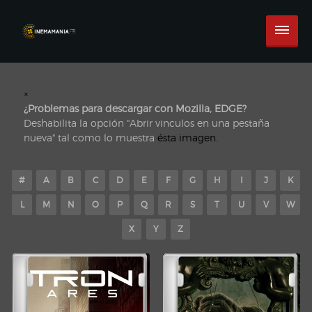
×
¿Problemas para descargar con Mozilla, EDGE?
Deshabilita la opción "Abrir vinculos en una pestaña
nueva" tal como lo muestra
ésta imagen.
#
A
B
C
D
E
F
G
H
I
J
K
L
M
N
O
P
Q
R
S
T
U
V
W
X
Y
Z