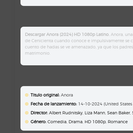
Descargar Anora (2024) HD 1080p Latino.
Anora, una 
de Cenicienta cuando conoce e impulsivamente se casa
cuento de hadas se ve amenazado, ya que los padres 
matrimonio.
Titulo original:
Anora
Fecha de lanzamiento:
14-10-2024 (United States
Director:
Albert Rudnitsky
,
Liza Mann
,
Sean Baker
,
Género:
Comedia
,
Drama
,
HD 1080p
,
Romance