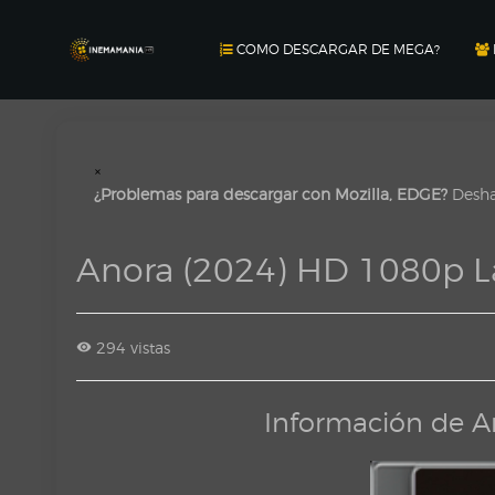
COMO DESCARGAR DE MEGA?
×
¿Problemas para descargar con Mozilla, EDGE?
Deshab
Anora (2024) HD 1080p L
294 vistas
Información de A