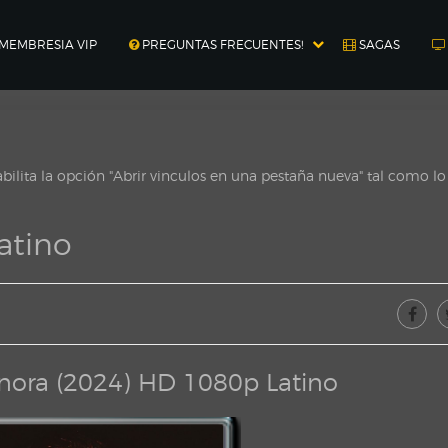
MEMBRESIA VIP
PREGUNTAS FRECUENTES!
SAGAS
ilita la opción "Abrir vinculos en una pestaña nueva" tal como l
atino
nora (2024) HD 1080p Latino