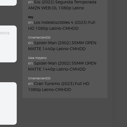
en
Sisi (2022) Segunda Temporada
AMZN WEB-DL 1080p Latino
Roy
en
Los Indestructibles 4 (2023) Full
HD 1080p Latino-CMHDD
toria
CinemaniaHDD
en
Spider-Man (2002) 35MM OPEN
MATTE 1440p Latino-CMHDD
Jose moyano
en
Spider-Man (2002) 35MM OPEN
MATTE 1440p Latino-CMHDD
CinemaniaHDD
en
Gran Turismo (2023) Full HD
1080p Latino-CMHDD