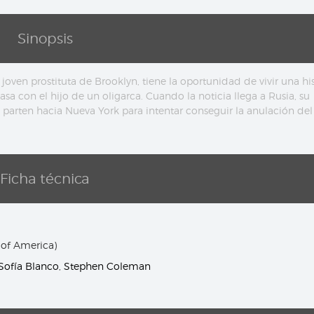
Sinopsis
joven prostituta de Brooklyn, tiene la oportunidad de vivir una his
 con el hijo de un oligarca. Cuando la noticia llega a Rusia, su
parten hacia Nueva York para intentar conseguir la anulación del
Ficha técnica
 of America)
Sofía Blanco
,
Stephen Coleman