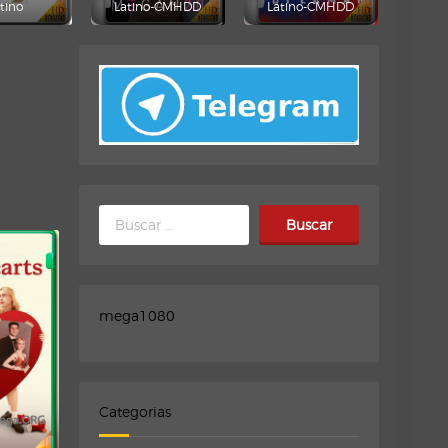
tino
Latino-CMHDD
Latino-CMHDD
Buscar:
mega1080
Categorias