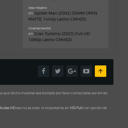
Jose moyano
en
Spider-Man (2002) 35MM OPEN
MATTE 1440p Latino-CMHDD
CinemaniaHDD
en
Gran Turismo (2023) Full HD
1080p Latino-CMHDD
a que dicho material sea borrado por favor contactarse por email:
ículas HD
eso no es todo, lo importante en
HD Full
con opción de