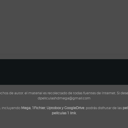
s de autor, el material es recolectado de todas fuentes de Internet, Si dese
dpeliculashdmega@gmail.com
s, incluyendo
Mega, 1Fichier, Uptobox y GoogleDrive
, podrás disfrutar de las
pel
películas 1 link
,