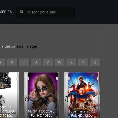
SERIES
o muestra
ésta imagen.
R
S
T
U
V
W
X
Y
Z
película
 PLACEBO
M3GAN 2.0 (2025)
Superman (2025)
HD 1080p
Full HD 1080p
Full HD 1080p