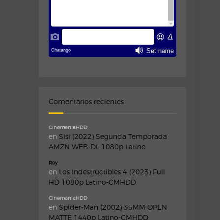
Comentarios recientes
CinemaniaHDD
en
Sisi (2022) Segunda Temporada
AMZN WEB-DL 1080p Latino
Roy
en
Los Indestructibles 4 (2023) Full
HD 1080p Latino-CMHDD
CinemaniaHDD
en
Spider-Man (2002) 35MM OPEN
MATTE 1440p Latino-CMHDD