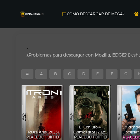
COMO DESCARGAR DE MEGA?
×
¿Problemas para descargar con Mozilla, EDGE?
Deshab
#
A
B
C
D
E
F
G
El Conjuro 4:
¿Y dónde 
TRON: Ares (2025)
Últimos ritos (2025)
policía?
PLACEBO Full HD
PLACEBO Full HD
PLACEBO