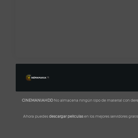
CINEMANIAHDD
No almacena ningún tipo de material con derecho
Ahora puedes
descargar peliculas
en los mejores servidores grati