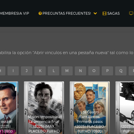
MEMBRESIA VIP
PREGUNTAS FRECUENTES!
SAGAS
ilita la opción "Abrir vinculos en una pestaña nueva" tal como l
H
I
J
K
L
M
N
O
P
Q
Los Cuatro
Misión: Imposible –
Fantásticos:
está el
La sentencia final
Primeros pasos
F1 la 
 (2025)
(2025) IMAX
(2025) PLACEBO
(2025)
 1080p
PLACEBO Full HD
Full HD 1080p
Full 