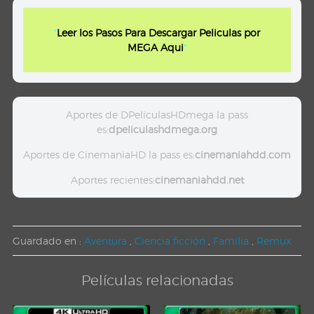
"
Leer los Pasos Para Descargar Peliculas por
MEGA Aqui
"
Aportes de DPeliculasHDmega la pass
es:
dpeliculashdmega.org
Aportes de CinemaniaHD la pass es:
cinemaniahdd.com
Aportes recientes:
cinemaniahdd.net
Guardado en :
Aventura
,
Ciencia ficción
,
Familia
,
Remux
Películas relacionadas