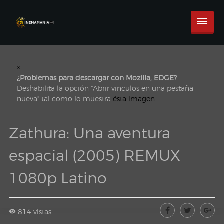
×
¿Problemas para descargar con Mozilla, EDGE?
Deshabilita la opción "Abrir vinculos en una pestaña
nueva" tal como lo muestra
ésta imagen.
Zathura: Una aventura
espacial (2005) REMUX
1080p Latino
814 vistas