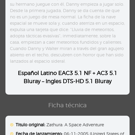
su hermano juegue con él, Danny empieza a jugar solo.
Desde la primera jugada, Danny se da cuenta de que
no es un juego de mesa normal. La ficha de la nave
espacial se mueve sola y, cuando aterriza en un espacio,
expulsa una tarjeta que dice: “Lluvia de meteoritos,
adopta tácticas evasivas”; inmediatamente, sobre la
casa, empiezan a caer meteoritos fundidos y calientes.
Cuando Danny y Walter miran a través del gran agujero
abierto en el techo, descubren con horror que han sido
lanzados al espacio sideral.
Español Latino EAC3 5.1 NF + AC3 5.1
Bluray – Ingles DTS-HD 5.1 Bluray
Ficha técnica
Titulo original:
Zathura: A Space Adventure
Fecha de lanzamiento:
06-11-2005 (United States of