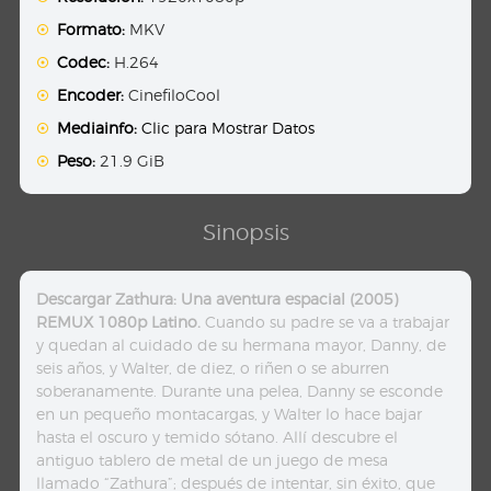
Formato:
MKV
Codec:
H.264
Encoder:
CinefiloCool
Mediainfo:
Clic para Mostrar Datos
Peso:
21.9 GiB
Sinopsis
Descargar Zathura: Una aventura espacial (2005)
REMUX 1080p Latino.
Cuando su padre se va a trabajar
y quedan al cuidado de su hermana mayor, Danny, de
seis años, y Walter, de diez, o riñen o se aburren
soberanamente. Durante una pelea, Danny se esconde
en un pequeño montacargas, y Walter lo hace bajar
hasta el oscuro y temido sótano. Allí descubre el
antiguo tablero de metal de un juego de mesa
llamado “Zathura”; después de intentar, sin éxito, que