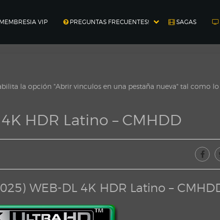
MEMBRESIA VIP
PREGUNTAS FRECUENTES!
SAGAS
ilita la opción "Abrir vinculos en una pestaña nueva" tal como l
 4K HDR Latino – CMHDD
(2025) WEB-DL 4K HDR Latino – CMHD