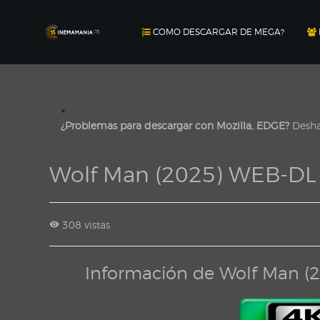
COMO DESCARGAR DE MEGA?
×
¿Problemas para descargar con Mozilla, EDGE?
Deshab
Wolf Man (2025) WEB-DL
308 vistas
Información de Wolf Man 