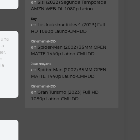
en
Sisi (2022) Segunda Temporada
AMZN WEB-DL 1080p Latino
Roy
en
Los Indestructibles 4 (2023) Full
HD 1080p Latino-CMHDD
 una
CinemaniaHDD
ca
en
Spider-Man (2002) 35MM OPEN
er.
MATTE 1440p Latino-CMHDD
no
Jose moyano
la
en
Spider-Man (2002) 35MM OPEN
MATTE 1440p Latino-CMHDD
CinemaniaHDD
en
Gran Turismo (2023) Full HD
1080p Latino-CMHDD