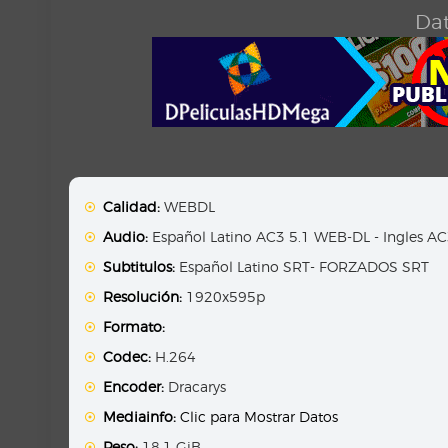
Dat
Calidad:
WEBDL
Audio:
Español Latino AC3 5.1 WEB-DL - Ingles A
Subtitulos:
Español Latino SRT- FORZADOS SRT
Resolución:
1920x595p
Formato:
Codec:
H.264
Encoder:
Dracarys
Mediainfo:
Clic para Mostrar Datos
Peso:
18.1 GiB