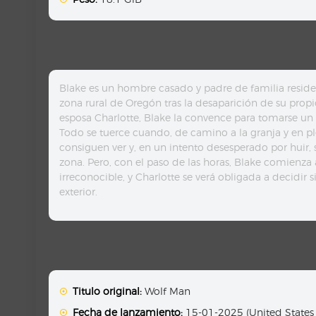
Blake es un hombre casado y padre de familia resid
zona rural de Oregón tras la desaparición de su prop
esposa Charlotte, Blake la convence para tomarse un d
Todo se tuerce cuando, de camino a la granja y en pl
consiguen ver y, en un intento desesperado por huir, 
zona. Pero, con el paso de las horas, Blake comienza
irreconocible, y Charlotte se verá obligada a decidir
exterior.
Titulo original:
Wolf Man
Fecha de lanzamiento:
15-01-2025 (United States