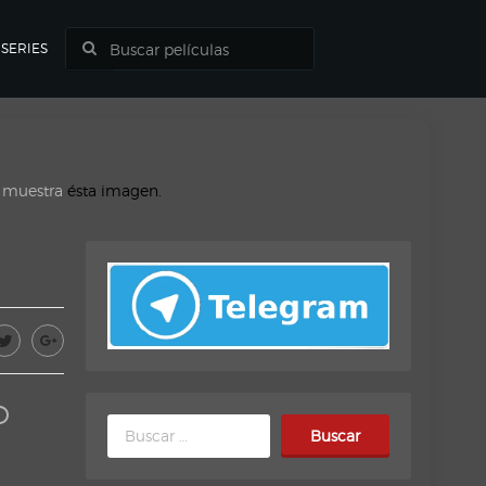
SERIES
o muestra
ésta imagen.
D
Buscar: