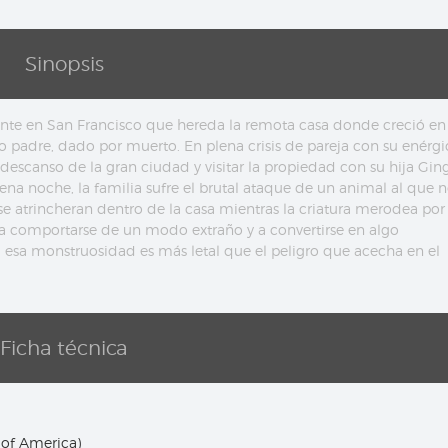
Sinopsis
ente en San Francisco que hereda la remota casa donde creció en
io padre, dado por muerto. En plena crisis de pareja con su enérgi
escanso de la gran ciudad y visitar la propiedad con su hija Ging
ena noche, la familia sufre el brutal ataque de un animal al que 
se atrincheran dentro de la casa mientras la criatura merodea por 
 a comportarse de un modo extraño y a convertirse en algo
 si esa monstruosidad es más letal que el peligro que acecha en el
Ficha técnica
 of America)