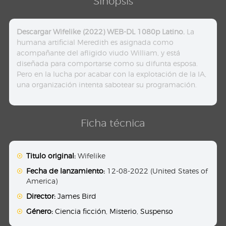
Sinopsis
Descargar Wifelike (2022) WEB-DL 1080p Latino.
La
humana artificial Meredith es asignada como
acompañante del afligido viudo William, y está
diseñada para comportarse como su difunta esposa.
Pero en la lucha por acabar con la explotación de la IA,
una organización intenta sabotear su programación.
Ficha técnica
Titulo original:
Wifelike
Fecha de lanzamiento:
12-08-2022 (United States of
America)
Director:
James Bird
Género:
Ciencia ficción
,
Misterio
,
Suspenso