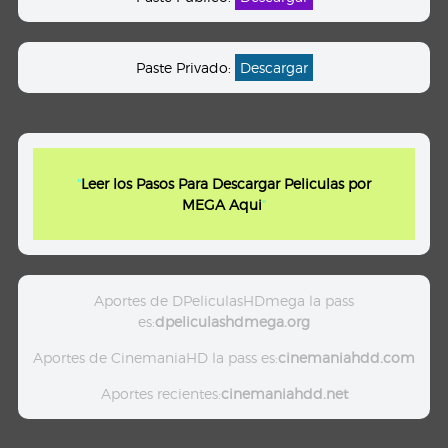
Paste Privado:
Descargar
"
Leer los Pasos Para Descargar Peliculas por
MEGA Aqui
"
Aportes de DPeliculasHDmega la pass
es:
dpeliculashdmega.org
Aportes de CinemaniaHD la pass es:
cinemaniahdd.com
Aportes recientes:
cinemaniahdd.net