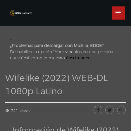
×
¿Problemas para descargar con Mozilla, EDGE?
Deshabilita la opción "Abrir vinculos en una pestaña
nueva" tal como lo muestra
ésta imagen.
Wifelike (2022) WEB-DL
1080p Latino
741 vistas
Información de Wifelike (2022)