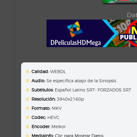
Dat
Calidad:
WEBDL
Audio:
Se especifica abajo de la Sinopsis
Subtitulos:
Español Latino SRT- FORZADOS SRT
Resolución:
3840x2160p
Formato:
MKV
Codec:
HEVC
Encoder:
Melkor
Mediainfo:
Clic para Mostrar Datos