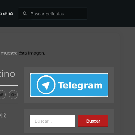
SERIES
o muestra
ésta imagen.
tino
DR
Buscar: