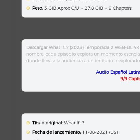
Peso:
3 GiB Aprox C/U -- 27.8 GiB -- 9 Chapters
Descargar What If…? (2023) Temporada 2 WEB-DL 4K
nombre, cada episodio explora un momento esencial 
donde lleva a la audiencia a un territorio inexplorado,
Audio Español Latin
9/9 Capí
Titulo original:
What If...?
Fecha de lanzamiento:
11-08-2021 (US)