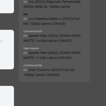
en
Sisi (2022) Segunda Temporada
AMZN WEB-DL 1080p Latino
Roy
en
Los Indestructibles 4 (2023) Full
HD 1080p Latino-CMHDD
CinemaniaHDD
en
Spider-Man (2002) 35MM OPEN
MATTE 1440p Latino-CMHDD
ca
Jose moyano
en
Spider-Man (2002) 35MM OPEN
MATTE 1440p Latino-CMHDD
CinemaniaHDD
en
Gran Turismo (2023) Full HD
1080p Latino-CMHDD