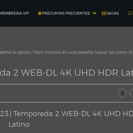
MEMBRESIA VIP
PREGUNTAS FRECUENTES!
SAGAS
ilita la opción "Abrir vinculos en una pestaña nueva" tal como l
rada 2 WEB-DL 4K UHD HDR La
(2023) Temporada 2 WEB-DL 4K UHD H
Latino