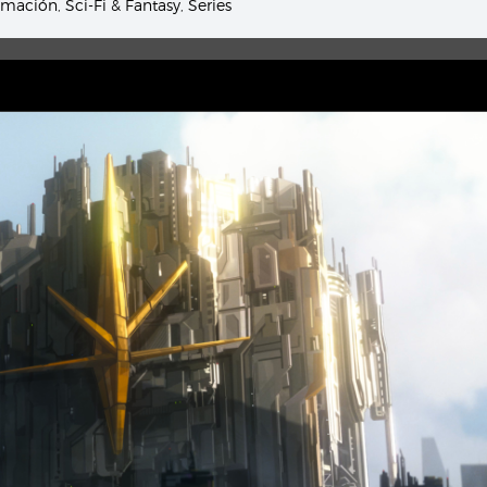
imación
,
Sci-Fi & Fantasy
,
Series