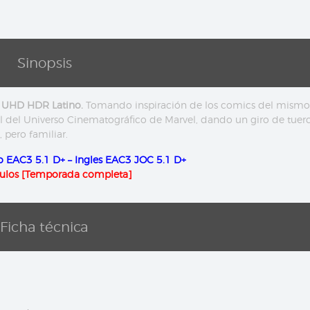
Sinopsis
 UHD HDR Latino.
Tomando inspiración de los comics del mismo
del Universo Cinematográfico de Marvel, dando un giro de tuer
 pero familiar.
o EAC3 5.1 D+ – Ingles EAC3 JOC 5.1 D+
tulos [Temporada completa]
Ficha técnica