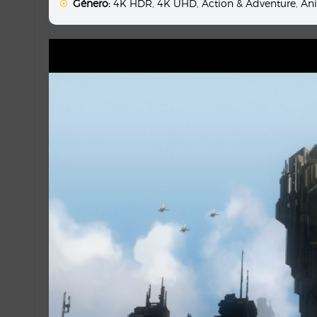
Género:
4K HDR
,
4K UHD
,
Action & Adventure
,
An