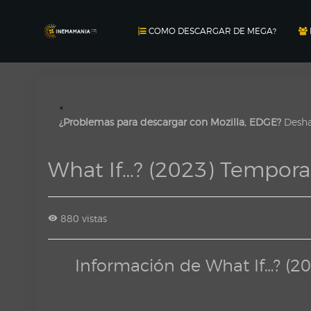
COMO DESCARGAR DE MEGA?
×
¿Problemas para descargar con Mozilla, EDGE?
Deshab
What If…? (2023) Tempo
880 vistas
Información de What If…? 