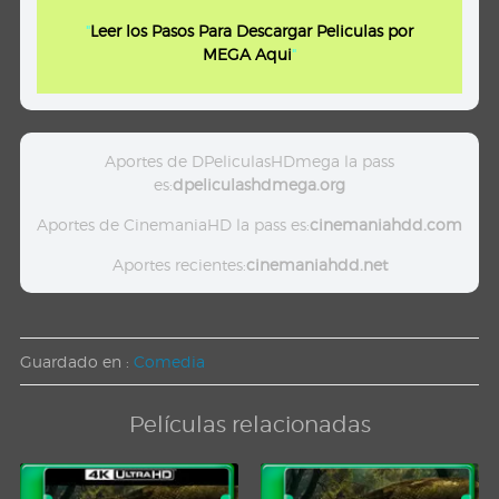
"
Leer los Pasos Para Descargar Peliculas por
MEGA Aqui
"
Aportes de DPeliculasHDmega la pass
es:
dpeliculashdmega.org
Aportes de CinemaniaHD la pass es:
cinemaniahdd.com
Aportes recientes:
cinemaniahdd.net
Guardado en :
Comedia
Películas relacionadas