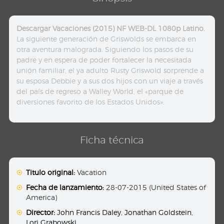
Descargar Vacaciones (2015) NF WEB-DL 1080p Latino.
La siguiente generación de Griswolds se embarca en
otra aventura malograda. Siguiendo los pasos de su
padre y en espera de poder fortalecer la necesitada
unión familiar, el ya adulto Rusty Griswold sorprende a
su esposa Debbie y a sus dos hijos con un viaje a través
del país de regreso a Walley World, el «parque de
diversiones favorito de los Estados Unidos».
Ficha técnica
Titulo original:
Vacation
Fecha de lanzamiento:
28-07-2015 (United States of
America)
Director:
John Francis Daley
,
Jonathan Goldstein
,
Lori Grabowski