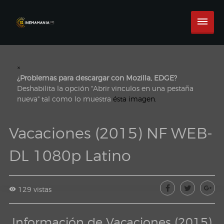
×
¿Problemas para descargar con Mozilla, EDGE?
Deshabilita la opción "Abrir vinculos en una pestaña
nueva" tal como lo muestra
ésta imagen.
Vacaciones (2015) NF WEB-
DL 1080p Latino
129 vistas
Información de Vacaciones (2015)