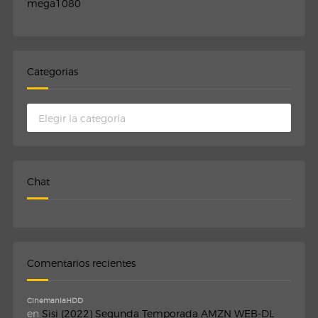
mega1080
Categorias
Categorias
Chat
Comentarios recientes
CinemaniaHDD
en
Sisi (2022) Segunda Temporada AMZN WEB-DL