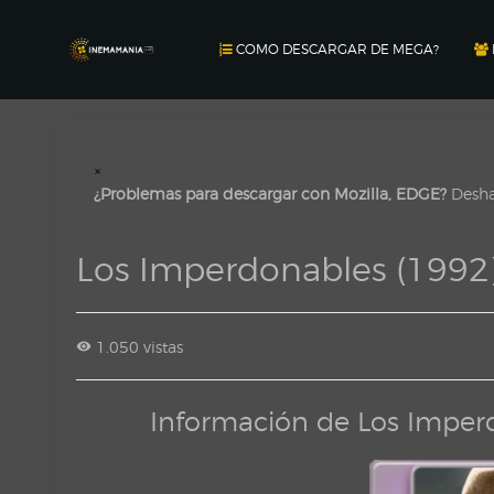
COMO DESCARGAR DE MEGA?
×
¿Problemas para descargar con Mozilla, EDGE?
Deshab
Los Imperdonables (199
1.050 vistas
Información de Los Imper