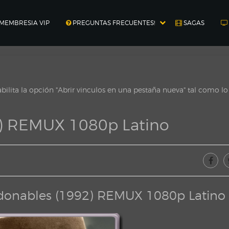
MEMBRESIA VIP
PREGUNTAS FRECUENTES!
SAGAS
ilita la opción "Abrir vinculos en una pestaña nueva" tal como l
2) REMUX 1080p Latino
donables (1992) REMUX 1080p Latino