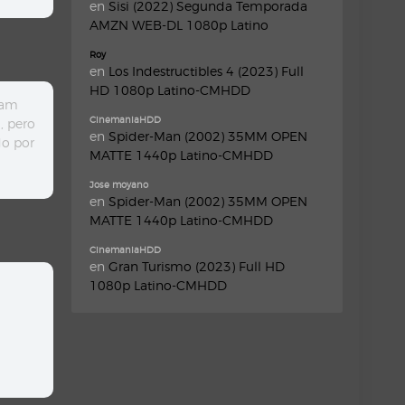
en
Sisi (2022) Segunda Temporada
AMZN WEB-DL 1080p Latino
Roy
en
Los Indestructibles 4 (2023) Full
HD 1080p Latino-CMHDD
iam
CinemaniaHDD
, pero
en
Spider-Man (2002) 35MM OPEN
do por
MATTE 1440p Latino-CMHDD
Jose moyano
en
Spider-Man (2002) 35MM OPEN
MATTE 1440p Latino-CMHDD
CinemaniaHDD
en
Gran Turismo (2023) Full HD
1080p Latino-CMHDD