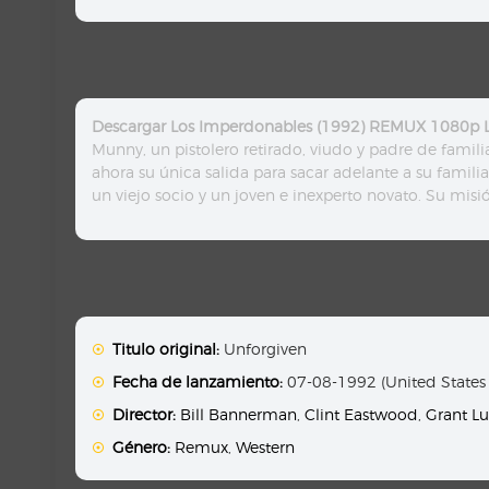
Descargar Los Imperdonables (1992) REMUX 1080p L
Munny, un pistolero retirado, viudo y padre de famili
ahora su única salida para sacar adelante a su fam
un viejo socio y un joven e inexperto novato. Su misi
Titulo original:
Unforgiven
Fecha de lanzamiento:
07-08-1992 (United States
Director:
Bill Bannerman
,
Clint Eastwood
,
Grant Lu
Género:
Remux
,
Western