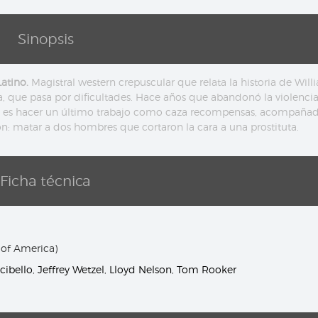
Sinopsis
atino.
Magistral western crepuscular que relata la historia de Will
a, que pasa por dificultades. Hace años que abandonó la violencia
ilia es hacer un último trabajo como caza recompensas, acompaña
ón: matar a dos hombres que cortaron la cara a una prostituta.
Ficha técnica
 of America)
cibello
,
Jeffrey Wetzel
,
Lloyd Nelson
,
Tom Rooker