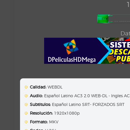
1
Dat
Calidad:
WEBDL
Audio:
Español Latino AC3 2.0 WEB-DL - Ingles A
Subtitulos:
Español Latino SRT- FORZADOS SRT
Resolución:
1920x1080p
Formato:
MKV