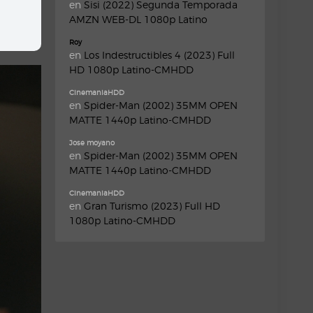
en
Sisi (2022) Segunda Temporada
AMZN WEB-DL 1080p Latino
Roy
en
Los Indestructibles 4 (2023) Full
HD 1080p Latino-CMHDD
CinemaniaHDD
en
Spider-Man (2002) 35MM OPEN
MATTE 1440p Latino-CMHDD
Jose moyano
en
Spider-Man (2002) 35MM OPEN
MATTE 1440p Latino-CMHDD
CinemaniaHDD
en
Gran Turismo (2023) Full HD
1080p Latino-CMHDD