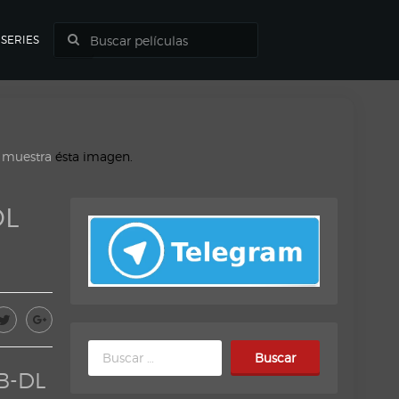
SERIES
o muestra
ésta imagen.
DL
Buscar:
B-DL