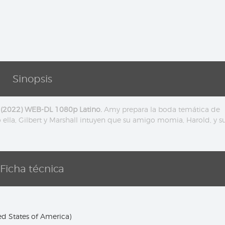
Sinopsis
(2022) WEB-DL 1080p Latino.
Amy prepara la boda temática de
ella, Gilbert y Marshall intuyen que su amigo momia, Harold, y s
Ficha técnica
d States of America)