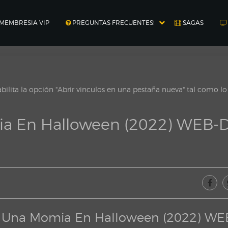
MEMBRESIA VIP
PREGUNTAS FRECUENTES!
SAGAS
ilita la opción "Abrir vinculos en una pestaña nueva" tal como l
ia En Halloween (2022) WEB-
: Una Momia En Halloween (2022) WE