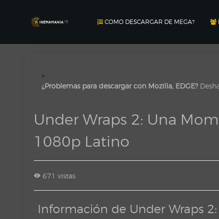
COMO DESCARGAR DE MEGA?
×
¿Problemas para descargar con Mozilla, EDGE?
Deshab
Under Wraps 2: Una Mom
1080p Latino
671 vistas
Información de Under Wraps 2