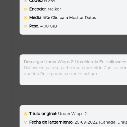
Codec:
H.264
Encoder:
Melkor
Mediainfo:
Clic para Mostrar Datos
Peso:
4.00 GiB
Descargar Under Wraps 2: Una Momia En Halloween 
Halloween para su padre y su prometido Carl cuando 
querida Rose podrían estar en peligro.
Titulo original:
Under Wraps 2
Fecha de lanzamiento:
25-09-2022 (Canada, Unite