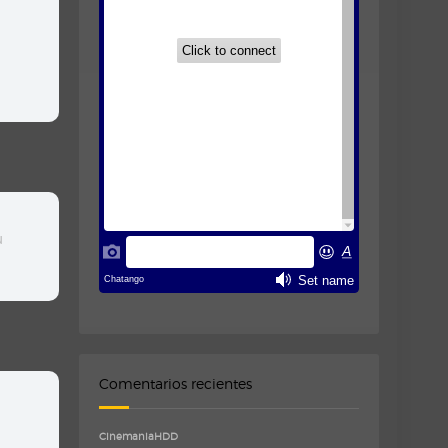
u
Comentarios recientes
CinemaniaHDD