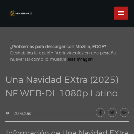
×
¿Problemas para descargar con Mozilla, EDGE?
Deshabilita la opción "Abrir vinculos en una pestaña
nueva" tal como lo muestra
ésta imagen.
Una Navidad EXtra (2025)
NF WEB-DL 1080p Latino
120 vistas
Información de Una Navidad EXtra