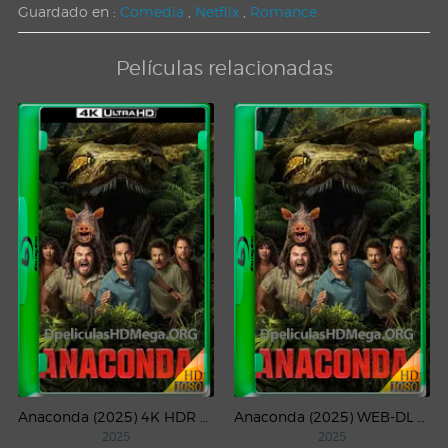
Guardado en :
Comedia
,
Netflix
,
Romance
Películas relacionadas
Anaconda (2025) 4K HDR WEB-DL 2160p Latino
Anaconda (2025) WEB-DL 1080p Latino
2025
2025