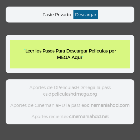
Paste Privado:
Descargar
"
Leer los Pasos Para Descargar Peliculas por
MEGA Aqui
"
Aportes de DPeliculasHDmega la pass
es:
dpeliculashdmega.org
Aportes de CinemaniaHD la pass es:
cinemaniahdd.com
Aportes recientes:
cinemaniahdd.net