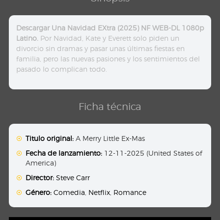
Descargar Una Navidad EXtra (2025) NF WEB-DL 1080p
Latino.
Por Navidad, Kate y Everett solo piden un
divorcio sin dramas y pasar unas últimas fiestas en
familia, pero las nuevas pasiones y los sentimientos del
pasado lo complican todo.
Ficha técnica
Titulo original:
A Merry Little Ex-Mas
Fecha de lanzamiento:
12-11-2025 (United States of
America)
Director:
Steve Carr
Género:
Comedia
,
Netflix
,
Romance