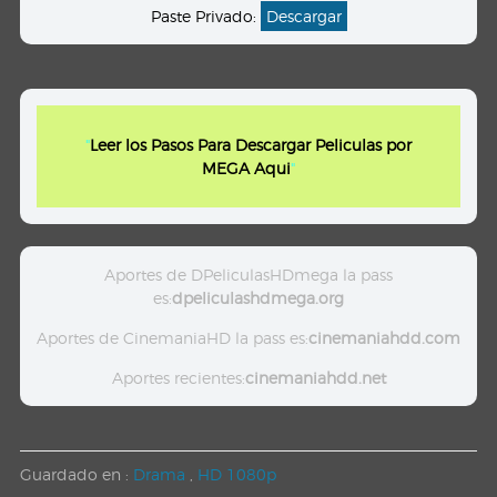
Paste Privado:
Descargar
"
Leer los Pasos Para Descargar Peliculas por
MEGA Aqui
"
Aportes de DPeliculasHDmega la pass
es:
dpeliculashdmega.org
Aportes de CinemaniaHD la pass es:
cinemaniahdd.com
Aportes recientes:
cinemaniahdd.net
Guardado en :
Drama
,
HD 1080p