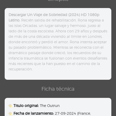
Descargar Un Viaje de Sobriedad (2024) HD 1080p
Latino.
Recién salida de rehabilitación, Rona regresa a
las Islas Orcadas, un lugar salvaje y hermoso, justo al
lado de la costa escocesa. Ahora con 29 años y después
de más de una década viviendo al límite en Londres,
donde encontró y perdió el amor, Rona intenta aceptar
su pasado problemático. Mientras se reconecta con el
dramático paisaje donde creció, los recuerdos de su
infancia traumática se fusionan con eventos desafiantes
más recientes que la han puesto en el camino de la
recuperación.
Ficha técnica
Titulo original:
The Outrun
Fecha de lanzamiento:
27-09-2024 (France,