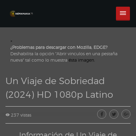
×
¿Problemas para descargar con Mozilla, EDGE?
Deshabilita la opción "Abrir vinculos en una pestaña
nueva" tal como lo muestra
ésta imagen.
Un Viaje de Sobriedad
(2024) HD 1080p Latino
237 vistas
Información de Un Viaje de