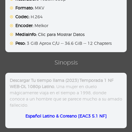
Formato:
MKV
Codec:
H.264
Encoder:
Melkor
Mediainfo:
Clic para Mostrar Datos
Peso:
3 GiB Aprox C/U -- 36.6 GiB -- 12 Chapters
Sinopsis
Descargar Tu tiempo llama (2023) Temporada 1 NF
WEB-DL 1080p Latino.
Una mujer en duelo
mágicamente viaja en el tiempo a 1998, donde
conoce a un hombre que se parece mucho a su amado
fallecido.
Español Latino & Coreano [EAC3 5.1 NF]