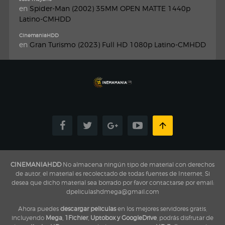
en
Spider-Man (2002) 35MM OPEN MATTE 1440p
Latino-CMHDD
CinemaniaHDD
en
Gran Turismo (2023) Full HD 1080p Latino-CMHDD
CINEMANIAHDD
No almacena ningún tipo de material con derechos
de autor, el material es recolectado de todas fuentes de Internet, Si
desea que dicho material sea borrado por favor contactarse por email:
dpeliculashdmega@gmail.com
Ahora puedes
descargar peliculas
en los mejores servidores gratis,
incluyendo
Mega, 1Fichier, Uptobox y GoogleDrive
, podrás disfrutar de