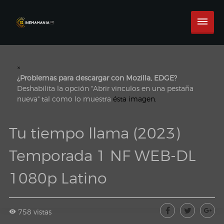
×
¿Problemas para descargar con Mozilla, EDGE?
Deshabilita la opción "Abrir vinculos en una pestaña
nueva" tal como lo muestra
ésta imagen.
Tu tiempo llama (2023)
Temporada 1 NF WEB-DL
1080p Latino
758 vistas