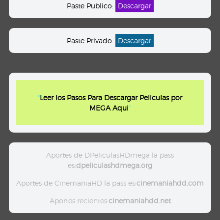
Paste Publico:
Descargar
Paste Privado:
Descargar
"
Leer los Pasos Para Descargar Peliculas por
MEGA Aqui
"
Aportes de DPeliculasHDmega la pass
es:
dpeliculashdmega.org
Aportes de CinemaniaHD la pass es:
cinemaniahdd.com
Aportes recientes:
cinemaniahdd.net