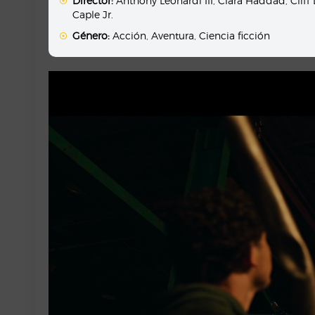
Director:
Anthony Leonardi III
,
Clara Haddad
,
Cliff
Caple Jr.
Género:
Acción
,
Aventura
,
Ciencia ficción