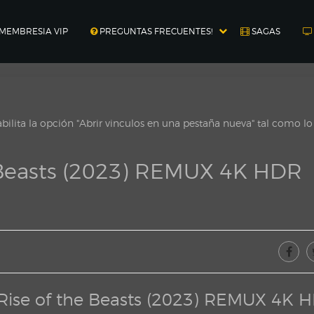
MEMBRESIA VIP
PREGUNTAS FRECUENTES!
SAGAS
ilita la opción "Abrir vinculos en una pestaña nueva" tal como l
e Beasts (2023) REMUX 4K HDR
 Rise of the Beasts (2023) REMUX 4K 