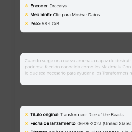
Encoder:
Dracarys
Mediainfo:
Clic para Mostrar Datos
Peso:
58.4 GiB
Cuando surge una nueva amenaza capaz de destruir t
poderosa facción conocida como los Maximals. Con 
lo que sea necesario para ayudar a los Transformers mie
Titulo original:
Transformers: Rise of the Beasts
Fecha de lanzamiento:
06-06-2023 (United States