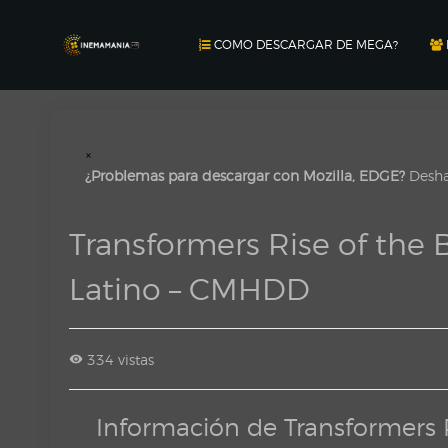
COMO DESCARGAR DE MEGA?
×
¿Problemas para descargar con Mozilla, EDGE?
Deshab
Transformers Rise of th
Latino – CMHDD
334 vistas
Información de Transformers