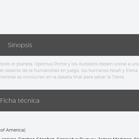
Sinopsis
odo el planeta, Optimus Prime y los Autobots deben unirse a un
el destino de la humanidad en juego, los humanos Noah y Elena
ntras se involucran en la batalla final para salvar la Tierra.
Ficha técnica
 of America)