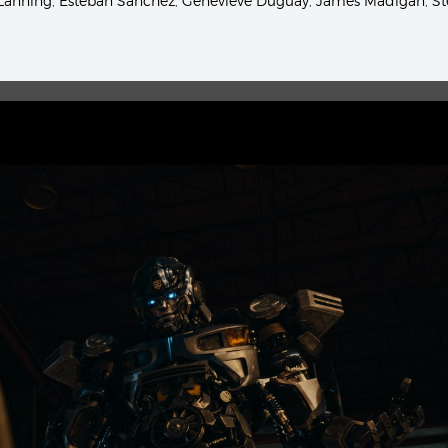
 Lanning
,
Esteban Sánchez
,
Geneviéve Duguay
,
James Madigan
,
St