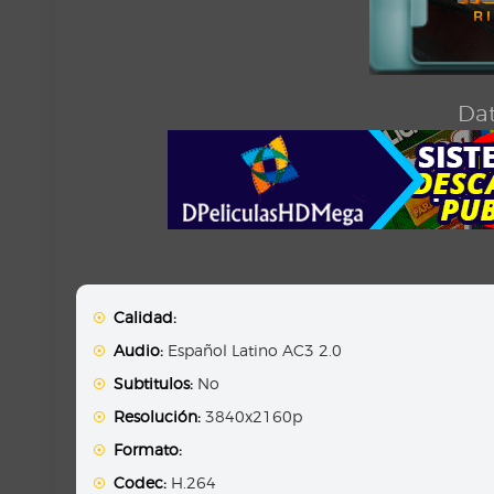
Dat
Calidad:
Audio:
Español Latino AC3 2.0
Subtitulos:
No
Resolución:
3840x2160p
Formato:
Codec:
H.264