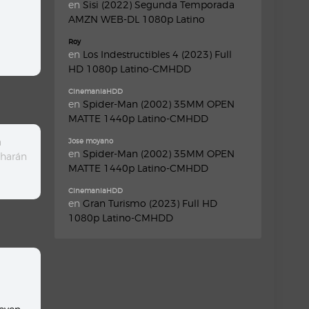
en
Sisi (2022) Segunda Temporada
AMZN WEB-DL 1080p Latino
Roy
en
Los Indestructibles 4 (2023) Full
HD 1080p Latino-CMHDD
CinemaniaHDD
en
Spider-Man (2002) 35MM OPEN
MATTE 1440p Latino-CMHDD
a
Jose moyano
en
Spider-Man (2002) 35MM OPEN
 harán
MATTE 1440p Latino-CMHDD
CinemaniaHDD
en
Gran Turismo (2023) Full HD
1080p Latino-CMHDD