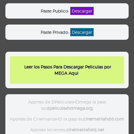
Paste Publico:
Descargar
Paste Privado:
Descargar
"
Leer los Pasos Para Descargar Peliculas por
MEGA Aqui
"
Aportes de DPeliculasHDmega la pass
es:
dpeliculashdmega.org
Aportes de CinemaniaHD la pass es:
cinemaniahdd.com
Aportes recientes:
cinemaniahdd.net