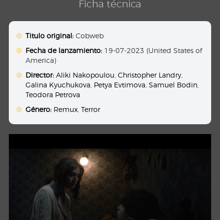
Ficha técnica
Titulo original:
Cobweb
Fecha de lanzamiento:
19-07-2023 (United States of
America)
Director:
Aliki Nakopoulou
,
Christopher Landry
,
Galina Kyuchukova
,
Petya Evtimova
,
Samuel Bodin
,
Teodora Petrova
Género:
Remux
,
Terror