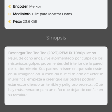
Encoder:
Melkor
Mediainfo:
Clic para Mostrar Datos
Peso:
23.6 GiB
Sinopsis
Descargar Toc Toc Toc (2023) REMUX 1080p Latino.
Peter, de ocho años, vive atormentado por culpa de los
misteriosos golpes provenientes del interior de la pared
de su dormitorio. Sus padres insisten en que sólo están
en su imaginación. A medida que el miedo de Peter se
intensifica, empieza a creer que sus padres podrían
estar escondiendo un terrible y peligroso secreto… ¿Qué
hay más aterrador para un niño que dejar de confiar en
su familia?