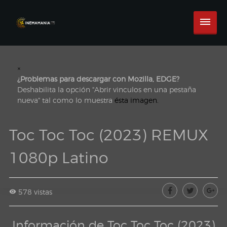
×
¿Problemas para descargar con Mozilla, EDGE?
Deshabilita la opción "Abrir vinculos en una pestaña
nueva" tal como lo muestra
ésta imagen.
Toc Toc Toc (2023) REMUX
1080p Latino
578 vistas
Información de Toc Toc Toc (2023)