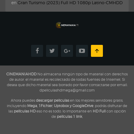
en
Gran Turismo (2023) Full HD 1080p Latino-CMHDD
CINEMANIAHDD
No almacena ningún tipo de material con derechos
de autor, el material es recolectado de todas fuentes de Internet, Si
desea que dicho material sea borrado por favor contactarse por email:
dpeliculashdmega@gmail.com
Ahora puedes
descargar peliculas
en los mejores servidores gratis,
incluyendo
Mega, 1Fichier, Uptobox y GoogleDrive
, podrás disfrutar de
las
películas HD
eso no es todo, lo importante en
HD Full
con opción
de
películas 1 link
,