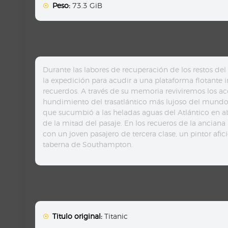
Peso:
73.3 GiB
Durante las labores de recuperación de los restos d
la expedición para acudir a una plataforma flotante ins
recuerdos. A través de su memoria reviviremos los ac
hundimiento del trasatlántico más lujoso del mundo,
que sucumbió a las heladas aguas del Atlántico en ab
de la mitad del pasaje. En los recueros de la anciana
con un joven pasajero de tercera clase, un pintor af
taberna de Southampton.
Titulo original:
Titanic