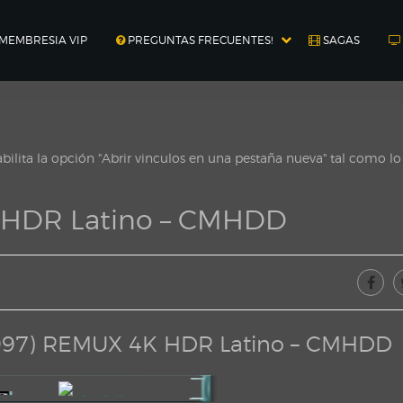
MEMBRESIA VIP
PREGUNTAS FRECUENTES!
SAGAS
ilita la opción "Abrir vinculos en una pestaña nueva" tal como l
K HDR Latino – CMHDD
(1997) REMUX 4K HDR Latino – CMHDD