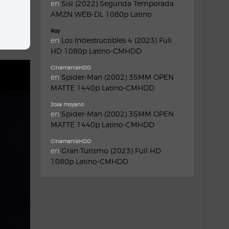
en
Sisi (2022) Segunda Temporada
AMZN WEB-DL 1080p Latino
Roy
en
Los Indestructibles 4 (2023) Full
HD 1080p Latino-CMHDD
CinemaniaHDD
en
Spider-Man (2002) 35MM OPEN
MATTE 1440p Latino-CMHDD
Jose moyano
en
Spider-Man (2002) 35MM OPEN
MATTE 1440p Latino-CMHDD
CinemaniaHDD
en
Gran Turismo (2023) Full HD
1080p Latino-CMHDD