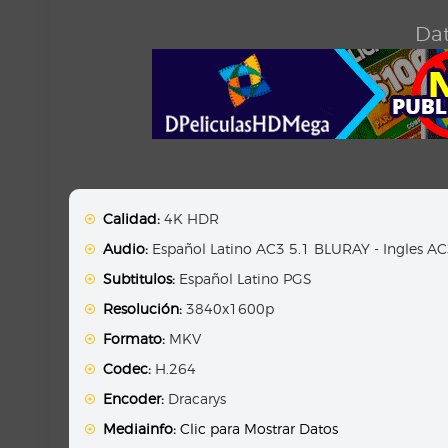
Dat
Calidad:
4K HDR
Audio:
Español Latino AC3 5.1 BLURAY - Ingles A
Subtitulos:
Español Latino PGS
Resolución:
3840x1600p
Formato:
MKV
Codec:
H.264
Encoder:
Dracarys
Mediainfo:
Clic para Mostrar Datos