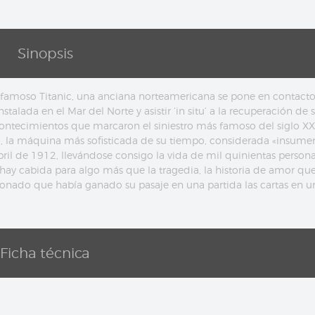
Sinopsis
el famoso Titanic, una anciana norteamericana se pone en contact
talada en el Mar del Norte y asistir ‘in situ’ a la recuperación de 
ontecimientos que marcaron el siniestro más famoso del siglo XX:
 la máquina más sofisticada de su tiempo, considerada «insumer
ril de 1912, llevándose consigo la vida de mil quinientas person
 hay cabida para algo más que la tragedia, la historia de amor que
icionado que había ganado su pasaje en una partida las cartas en u
Ficha técnica