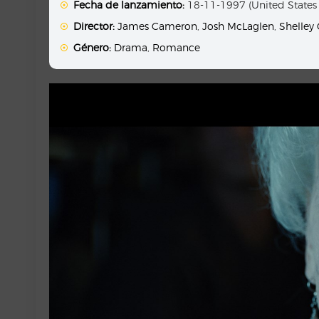
Fecha de lanzamiento:
18-11-1997 (United States
Director:
James Cameron
,
Josh McLaglen
,
Shelley
Género:
Drama
,
Romance