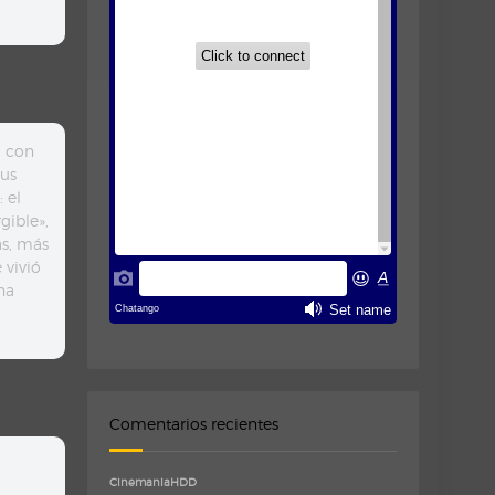
o con
sus
 el
gible»,
as, más
 vivió
na
Comentarios recientes
CinemaniaHDD