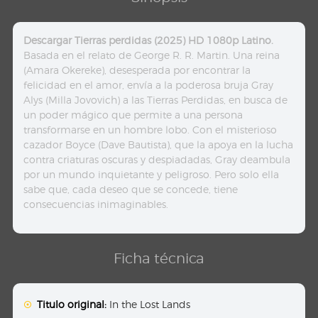
Descargar Tierras perdidas (2025) HD 1080p Latino.
Basada en el relato de George R. R. Martin. Una reina
(Amara Okereke), desesperada por encontrar la
felicidad en el amor, envía a la poderosa bruja Gray
Alys (Milla Jovovich) a las Tierras Perdidas, en busca de
un poder mágico que permite a una persona
transformarse en un hombre lobo. Con el misterioso
cazador Boyce (Dave Bautista), que la apoya en la lucha
contra criaturas oscuras y despiadadas, Gray deambula
por un mundo inquietante y peligroso. Pero solo ella
sabe que, cada deseo que se concede, tiene
consecuencias inimaginables.
Ficha técnica
Titulo original:
In the Lost Lands