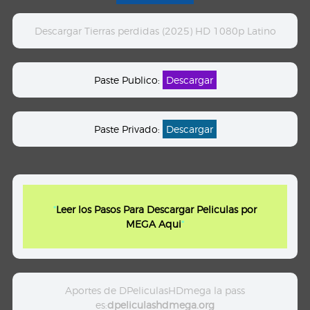
Descargar Tierras perdidas (2025) HD 1080p Latino
Paste Publico:
Descargar
Paste Privado:
Descargar
"
Leer los Pasos Para Descargar Peliculas por
MEGA Aqui
"
Aportes de DPeliculasHDmega la pass
es:
dpeliculashdmega.org