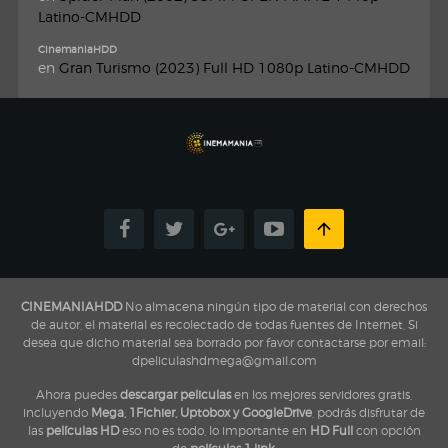
Latino-CMHDD
CinemaniaHDD
en
Gran Turismo (2023) Full HD 1080p Latino-CMHDD
CINEMANIAHDD
No almacena ningún tipo de material con derechos
de autor, el material es recolectado de todas fuentes de Internet, Si
desea que dicho material sea borrado por favor contactarse por email:
dpeliculashdmega@gmail.com
Ahora puedes
descargar peliculas
en los mejores servidores gratis,
incluyendo
Mega, 1Fichier, Uptobox y GoogleDrive
, podrás disfrutar de
las
películas HD
eso no es todo, lo importante en
HD Full
con opción