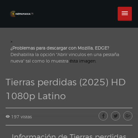
×
¿Problemas para descargar con Mozilla, EDGE?
Deshabilita la opción "Abrir vinculos en una pestaña
nueva" tal como lo muestra
ésta imagen.
Tierras perdidas (2025) HD
1080p Latino
197 vistas
Información de Tierras perdidas