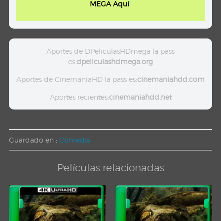
MEGA Aqui
"
Aportes de DPeliculasHDmega la pass
es:
dpeliculashdmega.org
Aportes de CinemaniaHD la pass es:
cinemaniahdd.com
Aportes recientes:
cinemaniahdd.net
Guardado en :
Comedia
Películas relacionadas