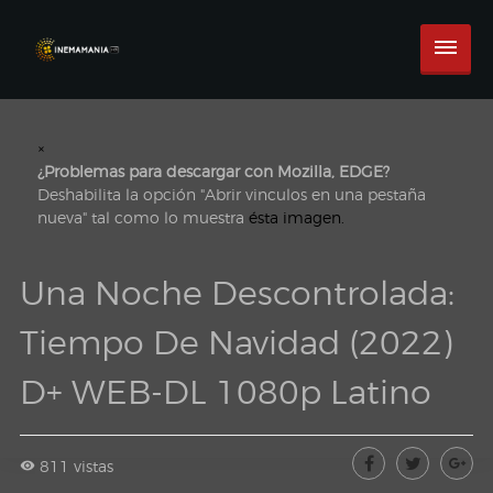
×
¿Problemas para descargar con Mozilla, EDGE?
Deshabilita la opción "Abrir vinculos en una pestaña
nueva" tal como lo muestra
ésta imagen.
Una Noche Descontrolada:
Tiempo De Navidad (2022)
D+ WEB-DL 1080p Latino
811 vistas