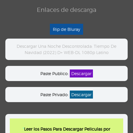
Enlaces de descarga
Rip de Bluray
Descargar Una Noche Descontrolada: Tiempo De
Navidad (2022) D+ WEB-DL 1080p Latino
Paste Publico:
Descargar
Paste Privado:
Descargar
"
Leer los Pasos Para Descargar Peliculas por