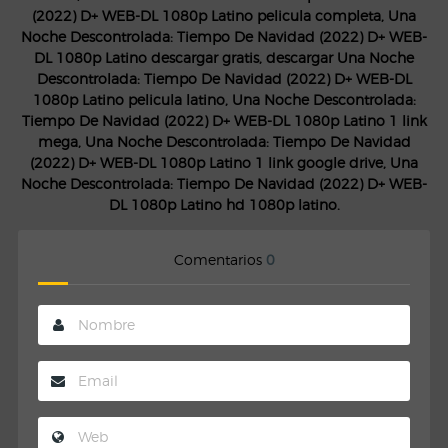
(2022) D+ WEB-DL 1080p Latino pelicula completa, Una
Noche Descontrolada: Tiempo De Navidad (2022) D+ WEB-
DL 1080p Latino descargar gratis, descargar Una Noche
Descontrolada: Tiempo De Navidad (2022) D+ WEB-DL
1080p Latino pelicula latino, Una Noche Descontrolada:
Tiempo De Navidad (2022) D+ WEB-DL 1080p Latino 1 link
mega, Una Noche Descontrolada: Tiempo De Navidad
(2022) D+ WEB-DL 1080p Latino 1 link google drive, Una
Noche Descontrolada: Tiempo De Navidad (2022) D+ WEB-
DL 1080p Latino hd 1080p latino.
Comentarios
0