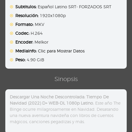
Subtitulos:
Español Latino SRT- FORZADOS SRT
Resolución:
1920x1080p
Formato:
MKV
Codec:
H.264
Encoder:
Melkor
Mediainfo:
Clic para Mostrar Datos
Peso:
4.90 GiB
Sinopsis
Descargar Una Noche Descontrolada: Tiempo De
Navidad (2022) D+ WEB-DL 1080p Latino.
Este año The
Binge ocurre milagrosamente en Navidad. Desatando
una nueva aventura navideña con libros de cuentos
mágicos, canciones pegadizas y más.