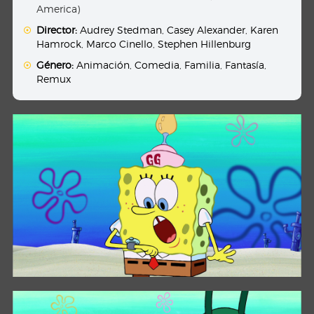
America)
Director:
Audrey Stedman
,
Casey Alexander
,
Karen
Hamrock
,
Marco Cinello
,
Stephen Hillenburg
Género:
Animación
,
Comedia
,
Familia
,
Fantasía
,
Remux