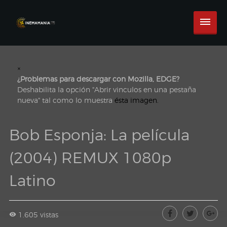
×
¿Problemas para descargar con Mozilla, EDGE?
Deshabilita la opción "Abrir vinculos en una pestaña
nueva" tal como lo muestra
ésta imagen.
Bob Esponja: La película
(2004) REMUX 1080p
Latino
1.605 vistas