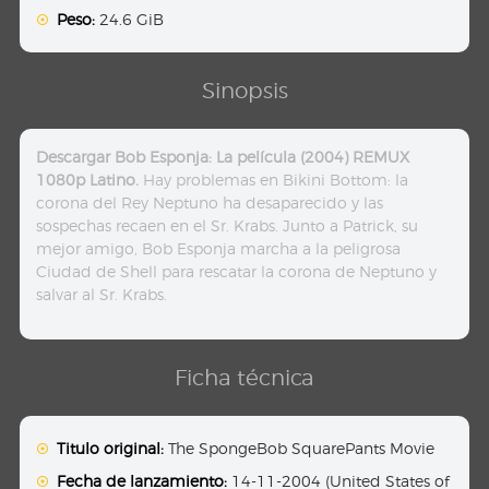
Peso:
24.6 GiB
Sinopsis
Descargar Bob Esponja: La película (2004) REMUX
1080p Latino.
Hay problemas en Bikini Bottom: la
corona del Rey Neptuno ha desaparecido y las
sospechas recaen en el Sr. Krabs. Junto a Patrick, su
mejor amigo, Bob Esponja marcha a la peligrosa
Ciudad de Shell para rescatar la corona de Neptuno y
salvar al Sr. Krabs.
Ficha técnica
Titulo original:
The SpongeBob SquarePants Movie
Fecha de lanzamiento:
14-11-2004 (United States of