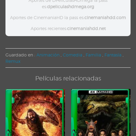
Aportes de DPeliculasHDmega la pass
es:
dpeliculashdmega.org
Aportes de CinemaniaHD la pass es:
cinemaniahdd.com
Aportes recientes:
cinemaniahdd.net
Guardado en :
Animación
,
Comedia
,
Familia
,
Fantasía
,
Remux
Películas relacionadas