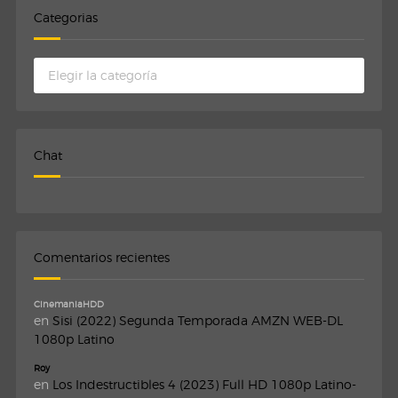
Categorias
Categorias
Chat
Comentarios recientes
CinemaniaHDD
en
Sisi (2022) Segunda Temporada AMZN WEB-DL
1080p Latino
Roy
en
Los Indestructibles 4 (2023) Full HD 1080p Latino-