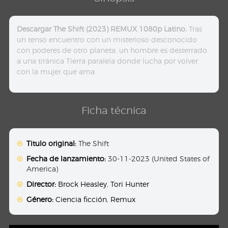
Descargar The Shift (2023) REMUX 1080p Latino.
Tras
un tenso encuentro con un misterioso desconocido
con poderes de otro planeta, un hombre es desterrado
a una tiránica Tierra paralela donde lucha por volver
con la mujer que ama.
Ficha técnica
Titulo original:
The Shift
Fecha de lanzamiento:
30-11-2023 (United States of
America)
Director:
Brock Heasley
,
Tori Hunter
Género:
Ciencia ficción
,
Remux