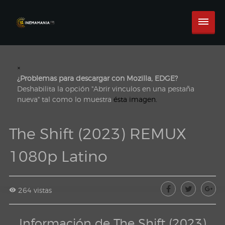
×
¿Problemas para descargar con Mozilla, EDGE?
Deshabilita la opción "Abrir vinculos en una pestaña
nueva" tal como lo muestra
ésta imagen.
The Shift (2023) REMUX
1080p Latino
264 vistas
Información de The Shift (2023)