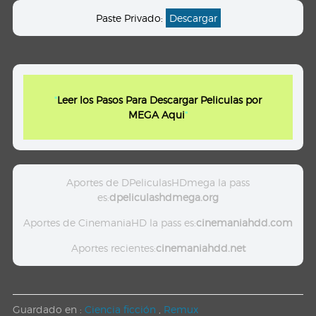
Paste Privado:
Descargar
"
Leer los Pasos Para Descargar Peliculas por
MEGA Aqui
"
Aportes de DPeliculasHDmega la pass
es:
dpeliculashdmega.org
Aportes de CinemaniaHD la pass es:
cinemaniahdd.com
Aportes recientes:
cinemaniahdd.net
Guardado en :
Ciencia ficción
,
Remux