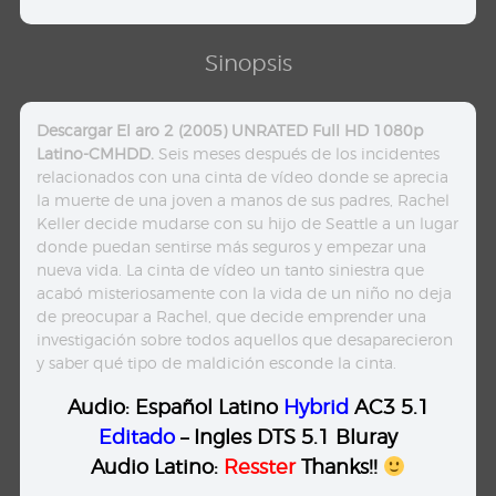
Sinopsis
Descargar El aro 2 (2005) UNRATED Full HD 1080p
Latino-CMHDD.
Seis meses después de los incidentes
relacionados con una cinta de vídeo donde se aprecia
la muerte de una joven a manos de sus padres, Rachel
Keller decide mudarse con su hijo de Seattle a un lugar
donde puedan sentirse más seguros y empezar una
nueva vida. La cinta de vídeo un tanto siniestra que
acabó misteriosamente con la vida de un niño no deja
de preocupar a Rachel, que decide emprender una
investigación sobre todos aquellos que desaparecieron
y saber qué tipo de maldición esconde la cinta.
Audio: Español Latino
Hybrid
AC3 5.1
Editado
– Ingles DTS 5.1 Bluray
Audio Latino:
Resster
Thanks!!