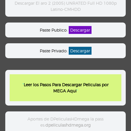
Descargar El aro 2 (2005) UNRATED Full HD 1080p
Latino-CMHDD
Paste Publico:
Descargar
Paste Privado:
Descargar
"
Leer los Pasos Para Descargar Peliculas por
MEGA Aqui
"
Aportes de DPeliculasHDmega la pass
es:
dpeliculashdmega.org