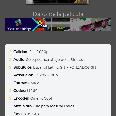
Datos de la película
Calidad:
Full 1080p
Audio:
Se especifica abajo de la Sinopsis
Subtitulos:
Español Latino SRT- FORZADOS SRT
Resolución:
1920x1080p
Formato:
MKV
Codec:
H.264
Encoder:
CinefiloCool
Mediainfo:
Clic para Mostrar Datos
Peso:
8.05 GiB