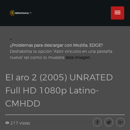
×
¿Problemas para descargar con Mozilla, EDGE?
Deshabilita la opción "Abrir vinculos en una pestaña
nueva" tal como lo muestra
ésta imagen.
El aro 2 (2005) UNRATED
Full HD 1080p Latino-
CMHDD
217 vistas