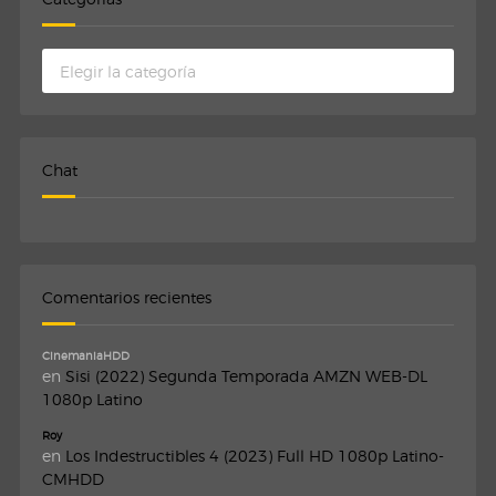
Categorias
Chat
Comentarios recientes
CinemaniaHDD
en
Sisi (2022) Segunda Temporada AMZN WEB-DL
1080p Latino
Roy
en
Los Indestructibles 4 (2023) Full HD 1080p Latino-
CMHDD