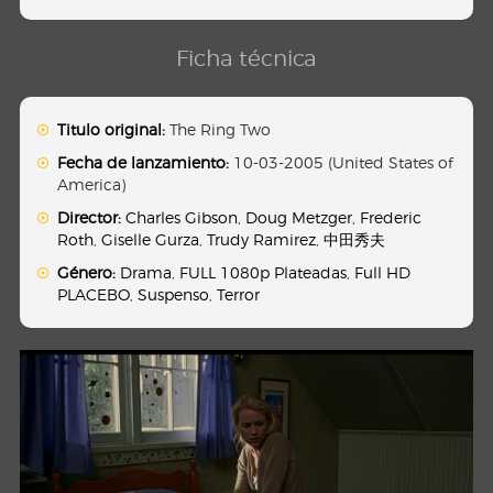
Ficha técnica
Titulo original:
The Ring Two
Fecha de lanzamiento:
10-03-2005 (United States of
America)
Director:
Charles Gibson
,
Doug Metzger
,
Frederic
Roth
,
Giselle Gurza
,
Trudy Ramirez
,
中田秀夫
Género:
Drama
,
FULL 1080p Plateadas
,
Full HD
PLACEBO
,
Suspenso
,
Terror