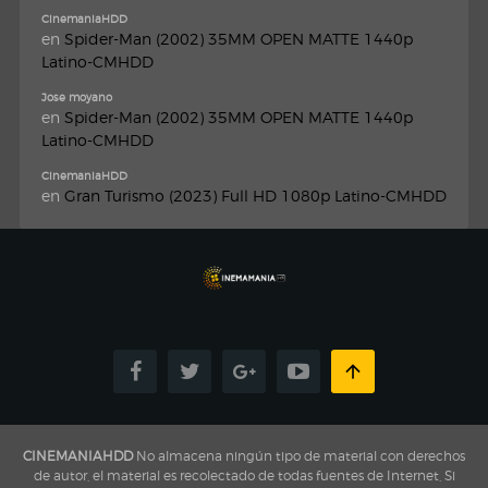
CinemaniaHDD
en
Spider-Man (2002) 35MM OPEN MATTE 1440p
Latino-CMHDD
Jose moyano
en
Spider-Man (2002) 35MM OPEN MATTE 1440p
Latino-CMHDD
CinemaniaHDD
en
Gran Turismo (2023) Full HD 1080p Latino-CMHDD
CINEMANIAHDD
No almacena ningún tipo de material con derechos
de autor, el material es recolectado de todas fuentes de Internet, Si