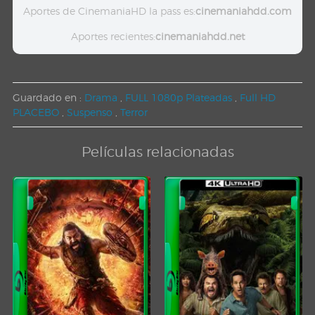
Aportes de CinemaniaHD la pass es:
cinemaniahdd.com
Aportes recientes:
cinemaniahdd.net
Guardado en :
Drama
,
FULL 1080p Plateadas
,
Full HD
PLACEBO
,
Suspenso
,
Terror
Películas relacionadas