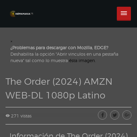
×
¿Problemas para descargar con Mozilla, EDGE?
Deshabilita la opción "Abrir vinculos en una pestaña
nueva" tal como lo muestra
ésta imagen.
The Order (2024) AMZN
WEB-DL 1080p Latino
271 vistas
Información de The Order (2024)