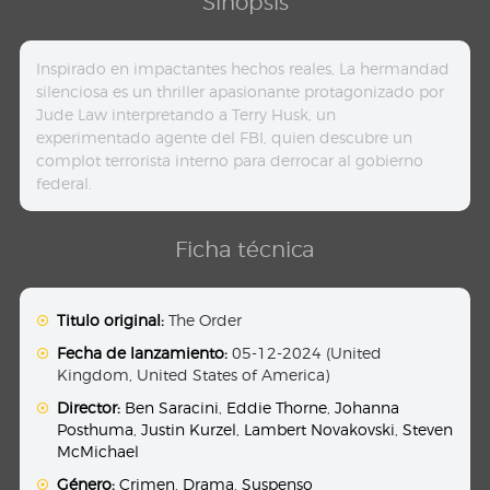
Sinopsis
Inspirado en impactantes hechos reales, La hermandad
silenciosa es un thriller apasionante protagonizado por
Jude Law interpretando a Terry Husk, un
experimentado agente del FBI, quien descubre un
complot terrorista interno para derrocar al gobierno
federal.
Ficha técnica
Titulo original:
The Order
Fecha de lanzamiento:
05-12-2024 (United
Kingdom, United States of America)
Director:
Ben Saracini
,
Eddie Thorne
,
Johanna
Posthuma
,
Justin Kurzel
,
Lambert Novakovski
,
Steven
McMichael
Género:
Crimen
,
Drama
,
Suspenso