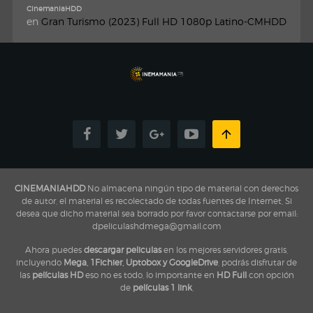
CinemaniaHDD
en
Gran Turismo (2023) Full HD 1080p Latino-CMHDD
CINEMANIAHDD
No almacena ningún tipo de material con derechos
de autor, el material es recolectado de todas fuentes de Internet, Si
desea que dicho material sea borrado por favor contactarse por email:
dpeliculashdmega@gmail.com
Ahora puedes
descargar peliculas
en los mejores servidores gratis,
incluyendo
Mega, 1Fichier, Uptobox y GoogleDrive
, podrás disfrutar de
las
películas HD
eso no es todo, lo importante en
HD Full
con opción
de
películas 1 link
,