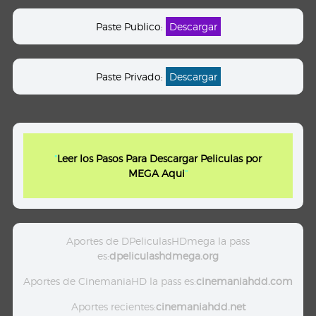
Paste Publico:
Descargar
Paste Privado:
Descargar
"
Leer los Pasos Para Descargar Peliculas por
MEGA Aqui
"
Aportes de DPeliculasHDmega la pass
es:
dpeliculashdmega.org
Aportes de CinemaniaHD la pass es:
cinemaniahdd.com
Aportes recientes:
cinemaniahdd.net