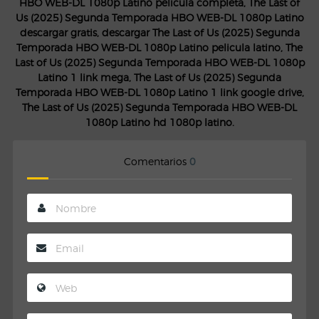
HBO WEB-DL 1080p Latino pelicula completa, The Last of
Us (2025) Segunda Temporada HBO WEB-DL 1080p Latino
descargar gratis, descargar The Last of Us (2025) Segunda
Temporada HBO WEB-DL 1080p Latino pelicula latino, The
Last of Us (2025) Segunda Temporada HBO WEB-DL 1080p
Latino 1 link mega, The Last of Us (2025) Segunda
Temporada HBO WEB-DL 1080p Latino 1 link google drive,
The Last of Us (2025) Segunda Temporada HBO WEB-DL
1080p Latino hd 1080p latino.
Comentarios
0