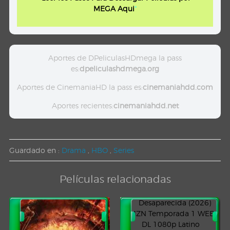
MEGA Aqui
"
Aportes de DPeliculasHDmega la pass
es:
dpeliculashdmega.org
Aportes de CinemaniaHD la pass es:
cinemaniahdd.com
Aportes recientes:
cinemaniahdd.net
Guardado en :
Drama
,
HBO
,
Series
Películas relacionadas