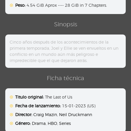
Peso:
4.54 GiB Aprox ---- 28 GiB in 7 Chapters.
Sinopsis
Cinco años después de los acontecimientos de la
primera temporada, Joel y Ellie se ven envueltos en un
conflicto en un mundo aún más peligroso e
impredecible que el que dejaron atrás.
Ficha técnica
Titulo original:
The Last of Us
Fecha de lanzamiento:
15-01-2023 (US)
Director:
Craig Mazin
,
Neil Druckmann
Género:
Drama
,
HBO
,
Series