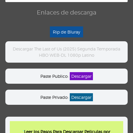
Enlaces de descarga
Rip de Bluray
Descargar The Last of Us (2025) Segunda Temporada
HBO WEB-DL 1080p Latino
Paste Publico:
Descargar
Paste Privado:
Descargar
"
Leer los Pasos Para Descargar Peliculas por