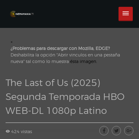
×
¿Problemas para descargar con Mozilla, EDGE?
Deshabilita la opción "Abrir vinculos en una pestaña
nueva" tal como lo muestra
ésta imagen.
The Last of Us (2025)
Segunda Temporada HBO
WEB-DL 1080p Latino
424 vistas