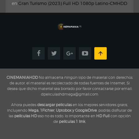
en
Gran Turismo (2023) Full HD 1080p Latino-CMHDD
CINEMANIAHDD
No almacena ningún tipo de material con derechos
de autor, el material es recolectado de todas fuentes de Internet, Si
desea que dicho material sea borrado por favor contactarse por email:
dpeliculashdmega@gmail.com
Ahora puedes
descargar peliculas
en los mejores servidores gratis,
incluyendo
Mega, 1Fichier, Uptobox y GoogleDrive
, podrás disfrutar de
las
películas HD
eso no es todo, lo importante en
HD Full
con opción
de
películas 1 link
,