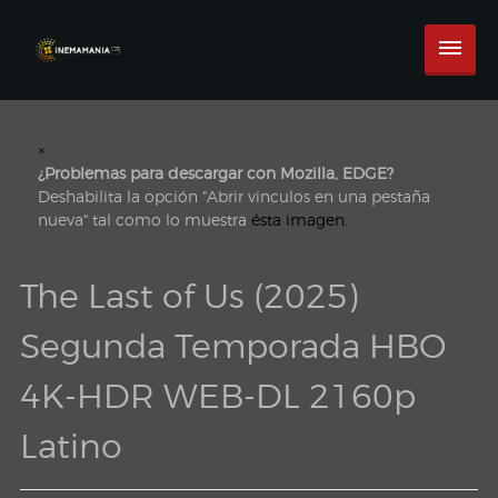
×
¿Problemas para descargar con Mozilla, EDGE?
Deshabilita la opción "Abrir vinculos en una pestaña
nueva" tal como lo muestra
ésta imagen.
The Last of Us (2025)
Segunda Temporada HBO
4K-HDR WEB-DL 2160p
Latino