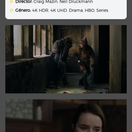
Director:
Craig Mazin
,
Neil Druckmann
Género:
4K HDR
,
4K UHD
,
Drama
,
HBO
,
Series