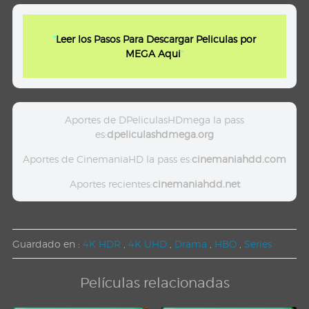
"
Leer los Pasos Para Descargar Peliculas por
MEGA Aqui
"
Aportes de DPeliculasHDmega la pass
es:
dpeliculashdmega.org
Aportes de CinemaniaHD la pass es:
cinemaniahdd.com
Aportes recientes:
cinemaniahdd.net
Guardado en :
4K HDR
,
4K UHD
,
Drama
,
HBO
,
Series
Películas relacionadas