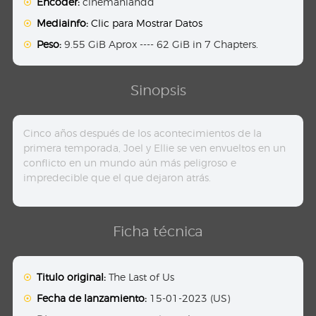
Encoder:
cinemaniahdd
Mediainfo:
Clic para Mostrar Datos
Peso:
9.55 GiB Aprox ---- 62 GiB in 7 Chapters.
Sinopsis
Cinco años después de los acontecimientos de la
primera temporada, Joel y Ellie se ven envueltos en un
conflicto en un mundo aún más peligroso e
impredecible que el que dejaron atrás.
Ficha técnica
Titulo original:
The Last of Us
Fecha de lanzamiento:
15-01-2023 (US)