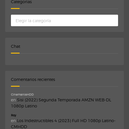
Categorias
Categorias
Chat
Comentarios recientes
CinemaniaHDD
en
Sisi (2022) Segunda Temporada AMZN WEB-DL
1080p Latino
Roy
en
Los Indestructibles 4 (2023) Full HD 1080p Latino-
CMHDD