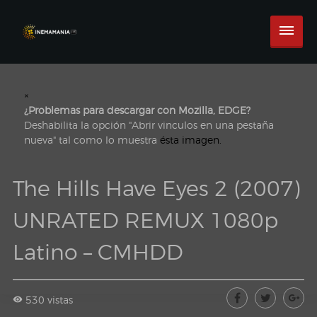
×
¿Problemas para descargar con Mozilla, EDGE?
Deshabilita la opción "Abrir vinculos en una pestaña
nueva" tal como lo muestra
ésta imagen.
The Hills Have Eyes 2 (2007)
UNRATED REMUX 1080p
Latino – CMHDD
530 vistas