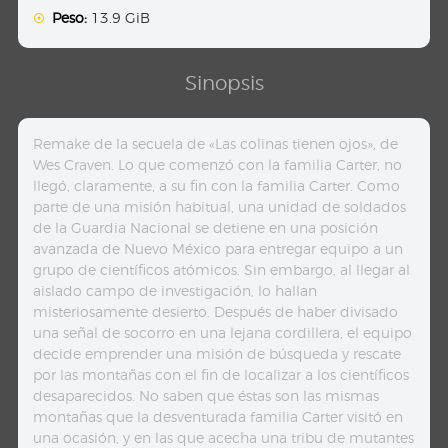
Peso:
13.9 GiB
Sinopsis
Remake de la secuela de «Las colinas tienen ojos», de
Wes Craven. Lo que comenzó con la familia Carter, no
llegó, claramente, a su fin con la familia Carter. Como
parte de una misión habitual, una unidad de soldados
de la Guardia Nacional se detiene en una posición
avanzada de Nuevo México para entregar equipo a un
grupo de científicos atómicos. Sin embargo, al llegar al
aislado campo de investigación, lo hallan
misteriosamente desierto. Después de haber divisado
una señal de socorro en una lejana cordillera, el equipo
decide emprender una misión de búsqueda y rescate
por las montañas con el fin de localizar a los científicos
desaparecidos. No saben que éstas son las mismas
montañas que la desventurada familia Carter visitó en
una ocasión, y en las que acecha una tribu de mutantes