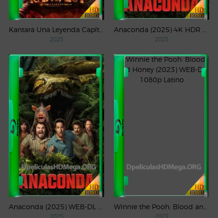
Kantara Una Leyenda Capítulo – 1 (2025) WEB-DL 1080p Latino
Anaconda (2025) 4K HDR WEB-DL 2160p Latino
2025
2025
Anaconda (2025) WEB-DL 1080p Latino
Winnie the Pooh: Blood and Honey (2023) WEB-DL 1080p Latino
2025
2023