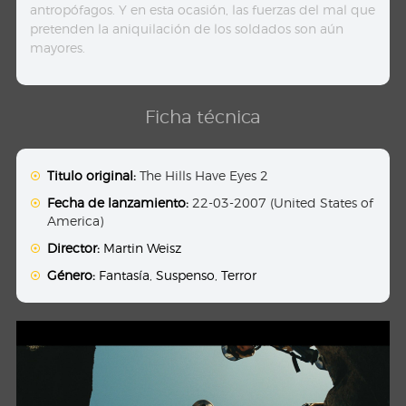
antropófagos. Y en esta ocasión, las fuerzas del mal que
pretenden la aniquilación de los soldados son aún
mayores.
Ficha técnica
Titulo original:
The Hills Have Eyes 2
Fecha de lanzamiento:
22-03-2007 (United States of
America)
Director:
Martin Weisz
Género:
Fantasía
,
Suspenso
,
Terror