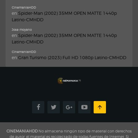
CinemaniaHDD
en
Spider-Man (2002) 35MM OPEN MATTE 1440p
Latino-CMHDD
Jose moyano
en
Spider-Man (2002) 35MM OPEN MATTE 1440p
Latino-CMHDD
CinemaniaHDD
en
Gran Turismo (2023) Full HD 1080p Latino-CMHDD
CINEMANIAHDD
No almacena ningún tipo de material con derechos
de autor, el material es recolectado de todas fuentes de Internet, Si