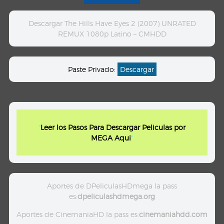
Descargar The Hills Have Eyes 2 (2007) UNRATED
REMUX 1080p Latino – CMHDD
Paste Privado:
Descargar
"
Leer los Pasos Para Descargar Peliculas por
MEGA Aqui
"
Aportes de DPeliculasHDmega la pass
es:
dpeliculashdmega.org
Aportes de CinemaniaHD la pass es:
cinemaniahdd.com