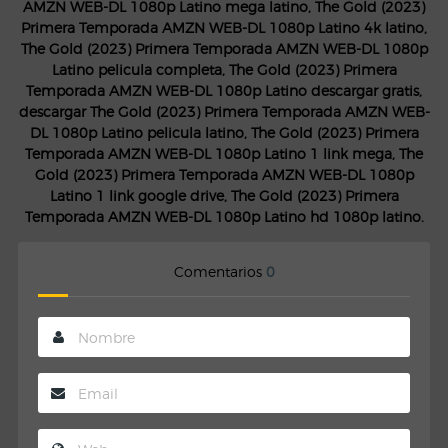
AMZN WEB-DL 1080p Latino mega latino, The Gold (2023)
Primera Temporada AMZN WEB-DL 1080p Latino 4k latino,
The Gold (2023) Primera Temporada AMZN WEB-DL 1080p
Latino pelicula completa, The Gold (2023) Primera
Temporada AMZN WEB-DL 1080p Latino descargar gratis,
descargar The Gold (2023) Primera Temporada AMZN WEB-
DL 1080p Latino pelicula latino, The Gold (2023) Primera
Temporada AMZN WEB-DL 1080p Latino 1 link mega, The
Gold (2023) Primera Temporada AMZN WEB-DL 1080p
Latino 1 link google drive, The Gold (2023) Primera
Temporada AMZN WEB-DL 1080p Latino hd 1080p latino.
Comentarios
0