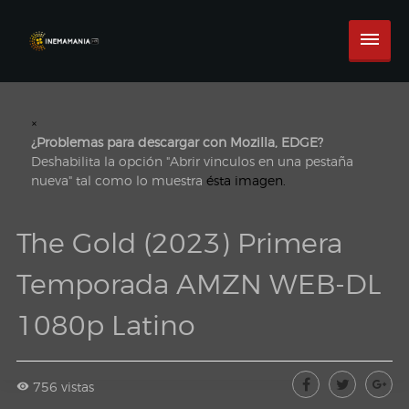
×
¿Problemas para descargar con Mozilla, EDGE?
Deshabilita la opción "Abrir vinculos en una pestaña
nueva" tal como lo muestra
ésta imagen.
The Gold (2023) Primera
Temporada AMZN WEB-DL
1080p Latino
756 vistas