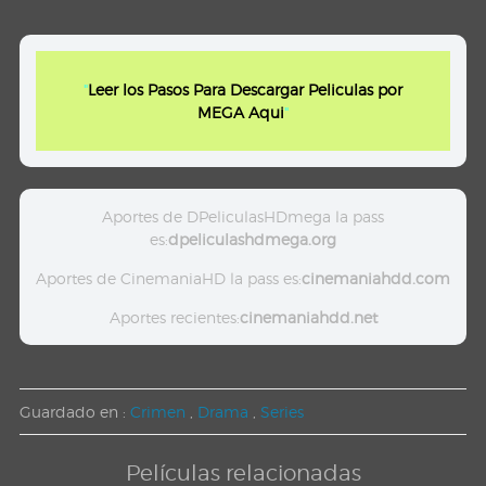
"
Leer los Pasos Para Descargar Peliculas por
MEGA Aqui
"
Aportes de DPeliculasHDmega la pass
es:
dpeliculashdmega.org
Aportes de CinemaniaHD la pass es:
cinemaniahdd.com
Aportes recientes:
cinemaniahdd.net
Guardado en :
Crimen
,
Drama
,
Series
Películas relacionadas