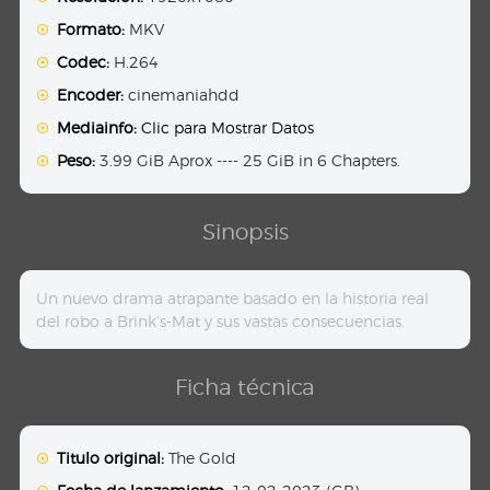
Formato:
MKV
Codec:
H.264
Encoder:
cinemaniahdd
Mediainfo:
Clic para Mostrar Datos
Peso:
3.99 GiB Aprox ---- 25 GiB in 6 Chapters.
Sinopsis
Un nuevo drama atrapante basado en la historia real
del robo a Brink’s-Mat y sus vastas consecuencias.
Ficha técnica
Titulo original:
The Gold