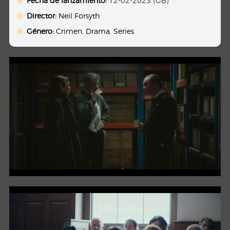
Fecha de lanzamiento:
12-02-2023 (GB)
Director:
Neil Forsyth
Género:
Crimen
,
Drama
,
Series