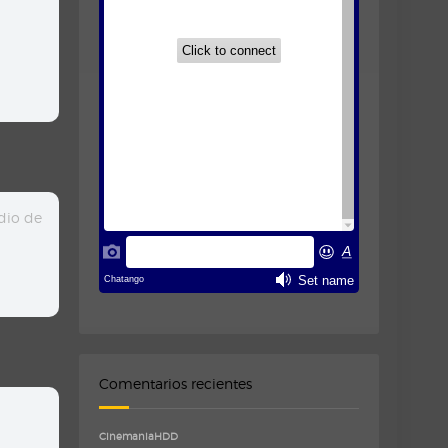
idio de
Comentarios recientes
CinemaniaHDD