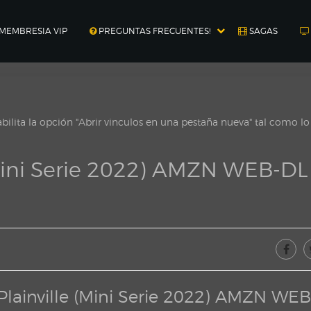
MEMBRESIA VIP
PREGUNTAS FRECUENTES!
SAGAS
ilita la opción "Abrir vinculos en una pestaña nueva" tal como l
 (Mini Serie 2022) AMZN WEB-DL
Plainville (Mini Serie 2022) AMZN WE