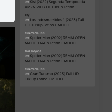
en
Sisi (2022) Segunda Temporada
AMZN WEB-DL 1080p Latino
Roy
en
Los Indestructibles 4 (2023) Full
HD 1080p Latino-CMHDD
CinemaniaHDD
en
Spider-Man (2002) 35MM OPEN
MATTE 1440p Latino-CMHDD
Jose moyano
en
Spider-Man (2002) 35MM OPEN
MATTE 1440p Latino-CMHDD
CinemaniaHDD
en
Gran Turismo (2023) Full HD
1080p Latino-CMHDD