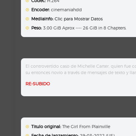
Codec:
H.264
Encoder:
cinemaniahdd
Mediainfo:
Clic para Mostrar Datos
Peso:
3.00 GiB Aprox ---- 26 GiB in 8 Chapters.
El controvertido caso de Michelle Carter, quien fue 
su entonces novio a través de mensajes de texto y lla
RE-SUBIDO
Titulo original:
The Girl From Plainville
Fecha de lanzamiento:
29-03-2022 (US)