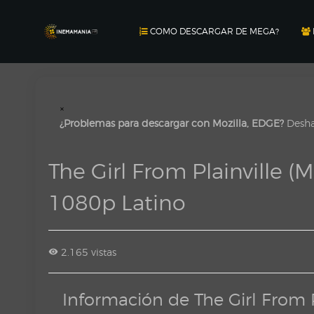
COMO DESCARGAR DE MEGA?
×
¿Problemas para descargar con Mozilla, EDGE?
Deshab
The Girl From Plainville
1080p Latino
2.165 vistas
Información de The Girl From 