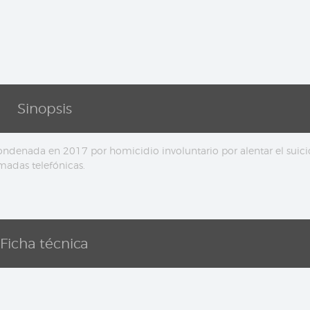
Sinopsis
condenada en 2017 por homicidio involuntario por alentar el suic
madas telefónicas.
Ficha técnica