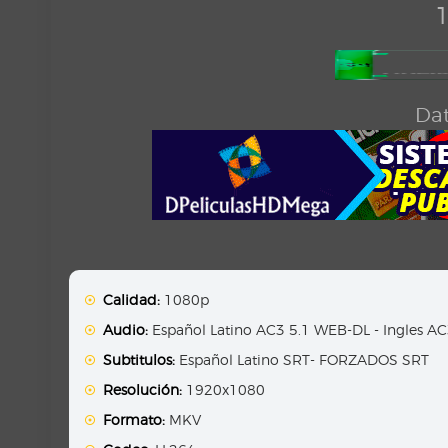
1
Dat
Calidad:
1080p
Audio:
Español Latino AC3 5.1 WEB-DL - Ingles A
Subtitulos:
Español Latino SRT- FORZADOS SRT
Resolución:
1920x1080
Formato:
MKV