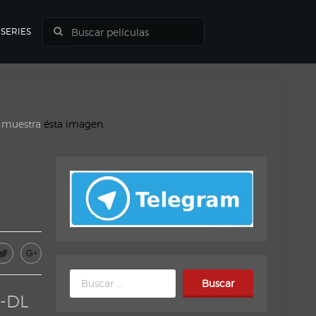
SERIES
o muestra
ésta imagen.
Buscar:
B-DL