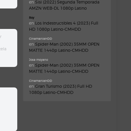
en
Sisi (2022) Segunda Temporada
AMZN WEB-DL 1080p Latino
Roy
en
Los Indestructibles 4 (2023) Full
HD 1080p Latino-CMHDD
r
CinemaniaHDD
en
Spider-Man (2002) 35MM OPEN
tela
MATTE 1440p Latino-CMHDD
Jose moyano
en
Spider-Man (2002) 35MM OPEN
MATTE 1440p Latino-CMHDD
CinemaniaHDD
en
Gran Turismo (2023) Full HD
1080p Latino-CMHDD