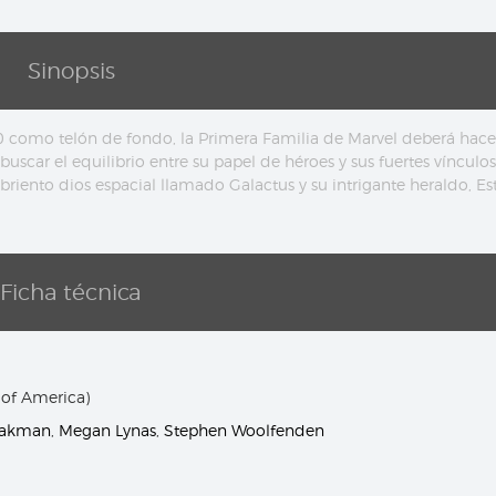
Sinopsis
0 como telón de fondo, la Primera Familia de Marvel deberá hace
buscar el equilibrio entre su papel de héroes y sus fuertes vínculos
riento dios espacial llamado Galactus y su intrigante heraldo, Es
Ficha técnica
 of America)
hakman
,
Megan Lynas
,
Stephen Woolfenden