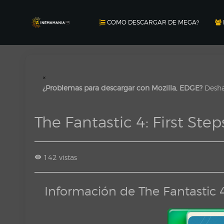
COMO DESCARGAR DE MEGA?
×
¿Problemas para descargar con Mozilla, EDGE?
Deshab
The Fantastic 4: First St
142 vistas
Información de The Fantastic 