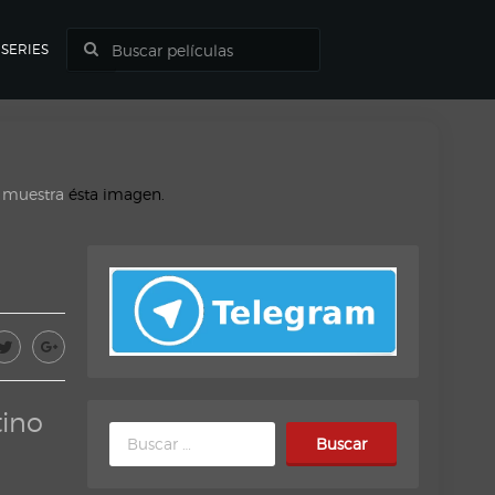
SERIES
o muestra
ésta imagen.
tino
Buscar: