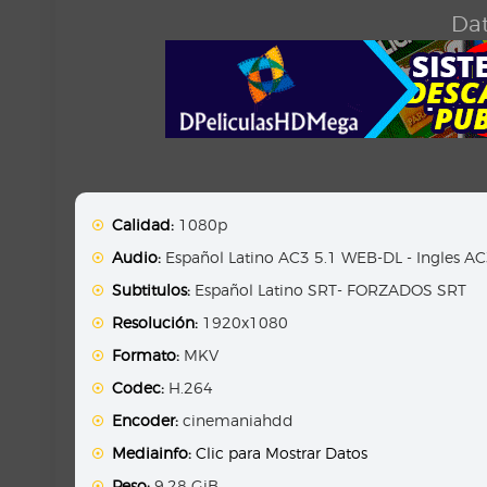
Dat
Calidad:
1080p
Audio:
Español Latino AC3 5.1 WEB-DL - Ingles A
Subtitulos:
Español Latino SRT- FORZADOS SRT
Resolución:
1920x1080
Formato:
MKV
Codec:
H.264
Encoder:
cinemaniahdd
Mediainfo:
Clic para Mostrar Datos
Peso:
9.28 GiB