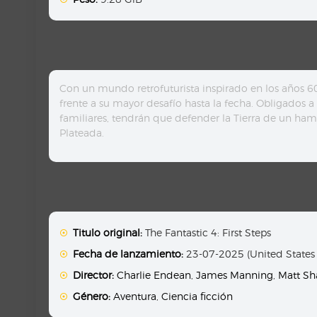
Con un mundo retrofuturista inspirado en los años 6
frente a su mayor desafío hasta la fecha. Obligados a 
familiares, tendrán que defender la Tierra de un hamb
Plateada.
Titulo original:
The Fantastic 4: First Steps
Fecha de lanzamiento:
23-07-2025 (United States
Director:
Charlie Endean
,
James Manning
,
Matt S
Género:
Aventura
,
Ciencia ficción