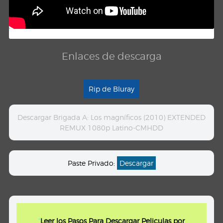
Enlaces de descarga
Rip de Bluray
Descargar Brigada A: Los magníficos (2010) EXTENDED
REMUX 1080p Latino-CMHDD
Paste Privado:
Descargar
"
Leer los Pasos Para Descargar Peliculas por