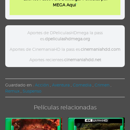
MEGA Aqui
"
Aportes de DPeliculasHDmega la pass
es:
dpeliculashdmega.org
Aportes de CinemaniaHD la pass es:
cinemaniahdd.com
Aportes recientes:
cinemaniahdd.net
Guardado en :
Acción
,
Aventura
,
Comedia
,
Crimen
,
Remux
,
Suspenso
Películas relacionadas