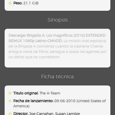
Peso:
21.1 GiB
Sinopsis
Descargar Brigada A: Los magníficos (2010) EXTENDED
REMUX 1080p Latino-CMHDD.
La misión más explosiva
de la Brigada A comienza cuando la capitana Charisa,
antigua novia de Fénix, persigue a todos los agentes por
un delito que no cometieron.
Ficha técnica
Titulo original:
The A-Team
Fecha de lanzamiento:
09-06-2010 (United States of
America)
Director:
Joe Carnahan
,
Susan Lambie