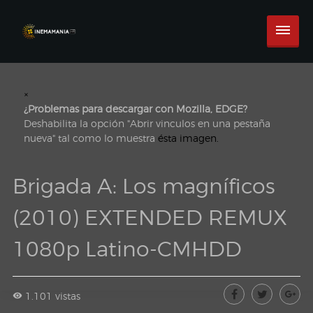
×
¿Problemas para descargar con Mozilla, EDGE?
Deshabilita la opción "Abrir vinculos en una pestaña
nueva" tal como lo muestra
ésta imagen.
Brigada A: Los magníficos
(2010) EXTENDED REMUX
1080p Latino-CMHDD
1.101 vistas