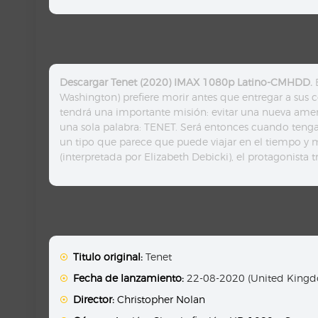
Descargar Tenet (2020) IMAX 1080p Latino-CMHDD.
E
Washington) prefiere morir antes que entregar a sus 
tendrá una importante misión: evitar una nueva amen
una sola palabra: TENET. Será entonces cuando tenga 
un tipo que parece que puede viajar en el tiempo y 
(interpretada por Elizabeth Debicki), el protagonista 
Titulo original:
Tenet
Fecha de lanzamiento:
22-08-2020 (United Kingdo
Director:
Christopher Nolan