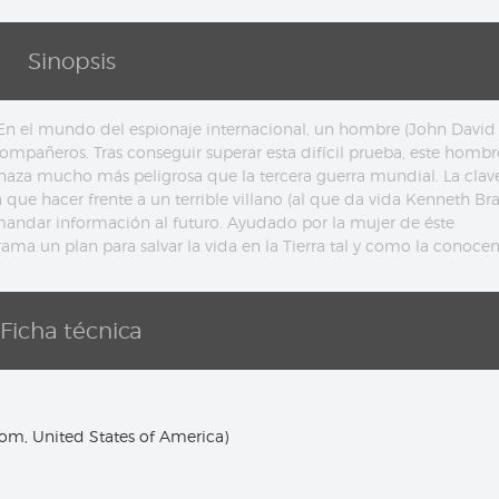
Sinopsis
n el mundo del espionaje internacional, un hombre (John David
compañeros. Tras conseguir superar esta difícil prueba, este hombr
aza mucho más peligrosa que la tercera guerra mundial. La clave
que hacer frente a un terrible villano (al que da vida Kenneth Br
mandar información al futuro. Ayudado por la mujer de éste
trama un plan para salvar la vida en la Tierra tal y como la conoce
Ficha técnica
m, United States of America)