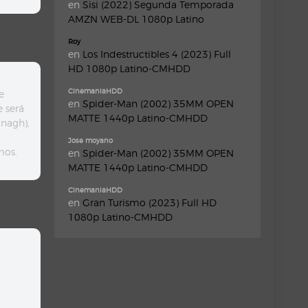
en
Sisi (2022) Segunda Temporada
AMZN WEB-DL 1080p Latino
Roy
en
Los Indestructibles 4 (2023) Full
HD 1080p Latino-CMHDD
CinemaniaHDD
e
en
Spider-Man (2002) 35MM OPEN
 será
MATTE 1440p Latino-CMHDD
anagh),
Jose moyano
mos.
en
Spider-Man (2002) 35MM OPEN
MATTE 1440p Latino-CMHDD
CinemaniaHDD
en
Gran Turismo (2023) Full HD
1080p Latino-CMHDD