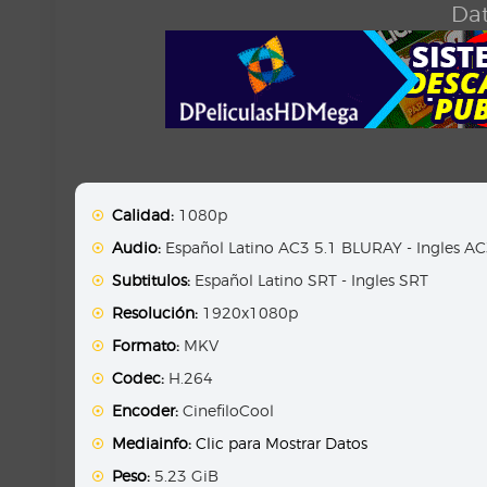
Dat
Calidad:
1080p
Audio:
Español Latino AC3 5.1 BLURAY - Ingles A
Subtitulos:
Español Latino SRT - Ingles SRT
Resolución:
1920x1080p
Formato:
MKV
Codec:
H.264
Encoder:
CinefiloCool
Mediainfo:
Clic para Mostrar Datos
Peso:
5.23 GiB