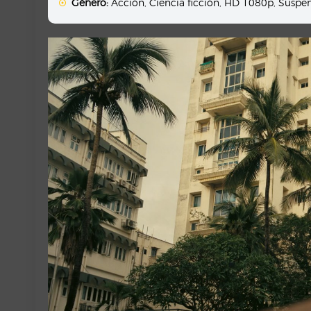
Género:
Acción
,
Ciencia ficción
,
HD 1080p
,
Suspe