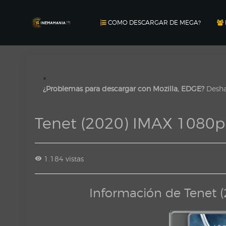
COMO DESCARGAR DE MEGA?
×
¿Problemas para descargar con Mozilla, EDGE?
Deshab
Tenet (2020) IMAX 1080
1.184 vistas
Información de Tenet