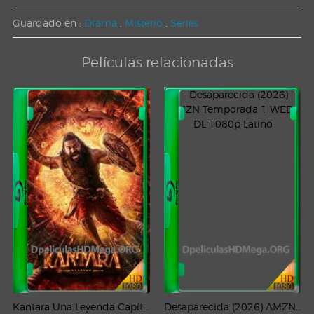
Guardado en :
Drama
,
Misterio
,
Series
Películas relacionadas
Kantara Una Leyenda Capítulo – 1 (2025) WEB-DL 1080p Latino
Desaparecida (2026) AMZN Temporada 1 WEB-DL 1080p Latino