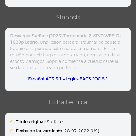
Sinopsis
Descargar Surface (2025) Temporada 2 ATVP WEB-DL
1080p Latino.
Una lesión cerebral traumática causa a
Sophie una pérdida extrema de la memoria. En su
misión por unir las piezas de su vida, con ayuda de su
esposo y amigos, Sophie comienza a cuestionarse la
verdad atrás de su vida perfecta.
Español AC3 5.1 – Ingles EAC3 JOC 5.1
Ficha técnica
Titulo original:
Surface
Fecha de lanzamiento:
28-07-2022 (US)