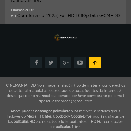
Latino-CMHDD
CinemaniaHDD
en
Gran Turismo (2023) Full HD 1080p Latino-CMHDD
CINEMANIAHDD
No almacena ningún tipo de material con derechos
de autor, el material es recolectado de todas fuentes de Internet, Si
desea que dicho material sea borrado por favor contactarse por email:
dpeliculashdmega@gmail.com
Ahora puedes
descargar peliculas
en los mejores servidores gratis,
incluyendo
Mega, 1Fichier, Uptobox y GoogleDrive
, podrás disfrutar de
las
películas HD
eso no es todo, lo importante en
HD Full
con opción
de
películas 1 link
,