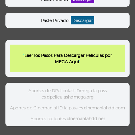
Paste Privado:
Descargar
"
Leer los Pasos Para Descargar Peliculas por
MEGA Aqui
"
Aportes de DPeliculasHDmega la pass
es:
dpeliculashdmega.org
Aportes de CinemaniaHD la pass es:
cinemaniahdd.com
Aportes recientes:
cinemaniahdd.net