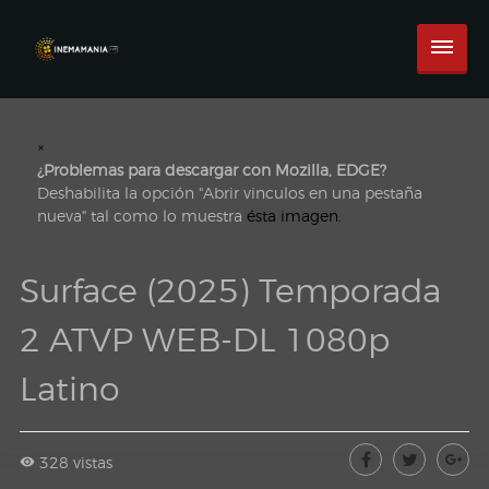
×
¿Problemas para descargar con Mozilla, EDGE?
Deshabilita la opción "Abrir vinculos en una pestaña
nueva" tal como lo muestra
ésta imagen.
Surface (2025) Temporada
2 ATVP WEB-DL 1080p
Latino
328 vistas