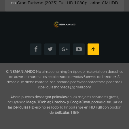
en
Gran Turismo (2023) Full HD 1080p Latino-CMHDD
CINEMANIAHDD
No almacena ningún tipo de material con derechos
de autor, el material es recolectado de todas fuentes de Internet, Si
desea que dicho material sea borrado por favor contactarse por email:
dpeliculashdmega@gmail.com
Ahora puedes
descargar peliculas
en los mejores servidores gratis,
incluyendo
Mega, 1Fichier, Uptobox y GoogleDrive
, podrás disfrutar de
las
películas HD
eso no es todo, lo importante en
HD Full
con opción
de
películas 1 link
,