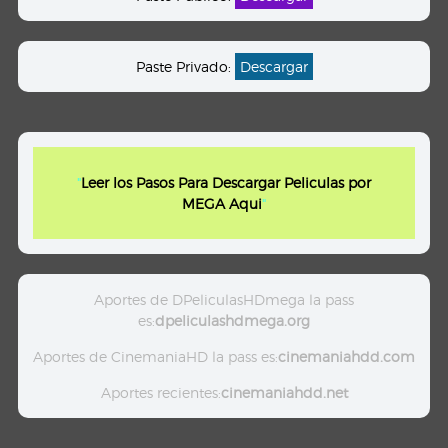
Paste Privado:
Descargar
"
Leer los Pasos Para Descargar Peliculas por
MEGA Aqui
"
Aportes de DPeliculasHDmega la pass
es:
dpeliculashdmega.org
Aportes de CinemaniaHD la pass es:
cinemaniahdd.com
Aportes recientes:
cinemaniahdd.net