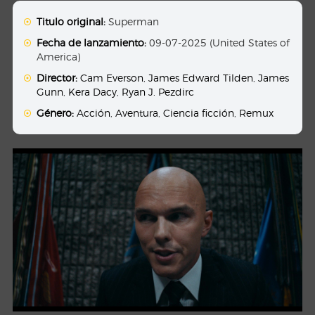
Titulo original:
Superman
Fecha de lanzamiento:
09-07-2025 (United States of
America)
Director:
Cam Everson
,
James Edward Tilden
,
James
Gunn
,
Kera Dacy
,
Ryan J. Pezdirc
Género:
Acción
,
Aventura
,
Ciencia ficción
,
Remux