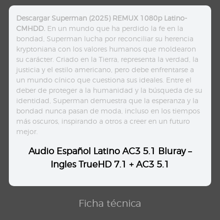
Descargar Superman (2025) REMUX 1080p Latino-
CMHDD.
En un mundo que ha perdido la fe en la
bondad, Superman lucha por reconciliar su herencia
kryptoniana con los valores humanos que moldearon
su carácter. Criado en la Tierra, representa la verdad, la
justicia y el estilo americano, pero debe enfrentarse a
un mundo cínico que cuestiona sus ideales. Entre el
deber de proteger a la humanidad y la búsqueda de su
identidad, Superman demuestra que la esperanza y la
bondad nunca pasan de moda, incluso en los tiempos
más oscuros, inspirando a otros a creer en un futuro
mejor.
Audio Español Latino AC3 5.1 Bluray –
Ingles TrueHD 7.1 + AC3 5.1
Ficha técnica