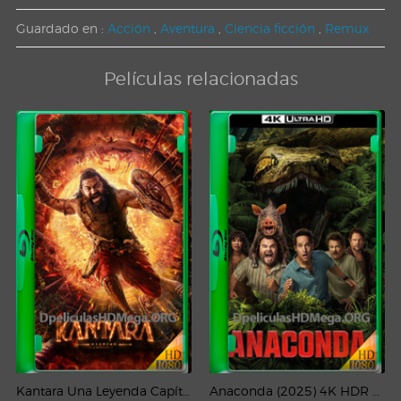
Guardado en :
Acción
,
Aventura
,
Ciencia ficción
,
Remux
Películas relacionadas
Kantara Una Leyenda Capítulo – 1 (2025) WEB-DL 1080p Latino
Anaconda (2025) 4K HDR WEB-DL 2160p Latino