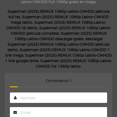
Latino-CMHDD Full 1080p gratis en mega.
Superman (2025) REMUX 1080p Latino-CMHDD pelicula
full hd, Superman (2025) REMUX 1080p Latino-CMHDD
mega latino, Superman (2025) REMUX 1080p Latino-
CMHDD 4k latino, Superman (2025) REMUX 1080p Latino-
CMHDD pelicula completa, Superman (2025) REMUX
1080p Latino-CMHDD descargar gratis, descargar
Superman (2025) REMUX 1080p Latino-CMHDD pelicula
latino, Superman (2025) REMUX 1080p Latino-CMHDD 1
link mega, Superman (2025) REMUX 1080p Latino-CMHDD
1 link google drive, Superman (2025) REMUX 1080p Latino-
CMHDD hd 1080p latino.
Comentarios
0