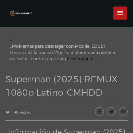
×
¿Problemas para descargar con Mozilla, EDGE?
Deshabilita la opción "Abrir vinculos en una pestaña
nueva" tal como lo muestra
ésta imagen.
Superman (2025) REMUX
1080p Latino-CMHDD
199 vistas
Información de Superman (2025)