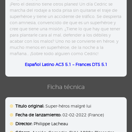
¡Pero el destino tiene otros planes! Un día Cedric se
marcha del rodaje a toda prisa sin quitarse el traje de
superhéroe y tiene un accidente de tráfico. Se despierta
con amnesia, convencido de que es un superhéroe y
cree que tiene una misión. ¿Tiene lo que hay que tener
para plantarle cara al mal, defender a los débiles y
acabar con los malos? Uno no se convierte en héroe, y
mucho menos en superhéroe, de la noche a la
mañana… ¡Sobre todo alguien como Cedric!
Español Latino AC3 5.1 – Frances DTS 5.1
Ficha técnica
Titulo original:
Super-héros malgré lui
Fecha de lanzamiento:
02-02-2022 (France)
Director:
Philippe Lacheau