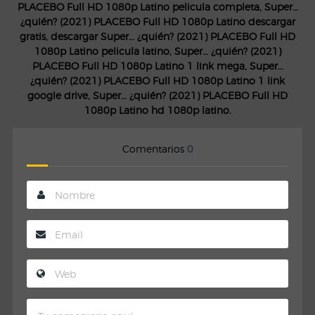
PLACEBO Full HD 1080p Latino pelicula completa, Super…
¿quién? (2021) PLACEBO Full HD 1080p Latino descargar
gratis, descargar Super… ¿quién? (2021) PLACEBO Full HD
1080p Latino pelicula latino, Super… ¿quién? (2021)
PLACEBO Full HD 1080p Latino 1 link mega, Super…
¿quién? (2021) PLACEBO Full HD 1080p Latino 1 link
google drive, Super… ¿quién? (2021) PLACEBO Full HD
1080p Latino hd 1080p latino.
Comentarios
0