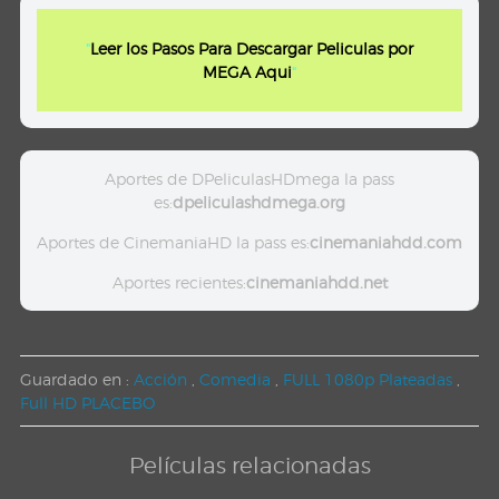
"
Leer los Pasos Para Descargar Peliculas por
MEGA Aqui
"
Aportes de DPeliculasHDmega la pass
es:
dpeliculashdmega.org
Aportes de CinemaniaHD la pass es:
cinemaniahdd.com
Aportes recientes:
cinemaniahdd.net
Guardado en :
Acción
,
Comedia
,
FULL 1080p Plateadas
,
Full HD PLACEBO
Películas relacionadas