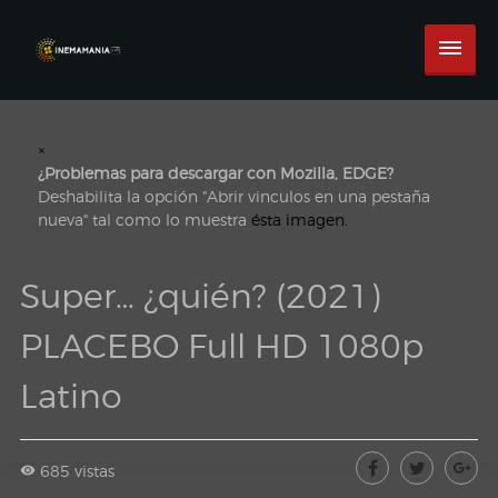
×
¿Problemas para descargar con Mozilla, EDGE?
Deshabilita la opción "Abrir vinculos en una pestaña
nueva" tal como lo muestra
ésta imagen.
Super… ¿quién? (2021)
PLACEBO Full HD 1080p
Latino
685 vistas