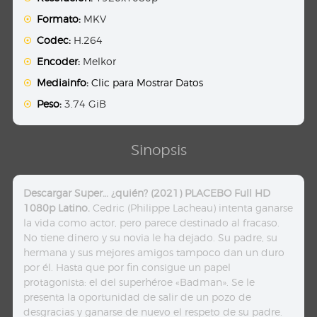
Formato:
MKV
Codec:
H.264
Encoder:
Melkor
Mediainfo:
Clic para Mostrar Datos
Peso:
3.74 GiB
Sinopsis
Descargar Super… ¿quién? (2021) PLACEBO Full HD
1080p Latino.
Cedric (Philippe Lacheau) intenta ganarse
la vida como actor, pero parece destinado al fracaso.
No tiene dinero y su novia le ha dejado. Su padre, su
hermana y sus mejores amigos tampoco dan un duro
por él. Hasta que por fin consigue un papel
protagonista: el del superhéroe «Badman». Se le
presenta la oportunidad de salir de un pozo de
desgracias y ganarse de nuevo el respeto de su padre.