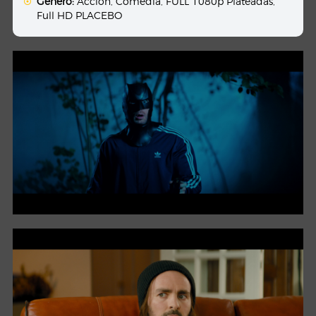
Género:
Acción
,
Comedia
,
FULL 1080p Plateadas
,
Full HD PLACEBO