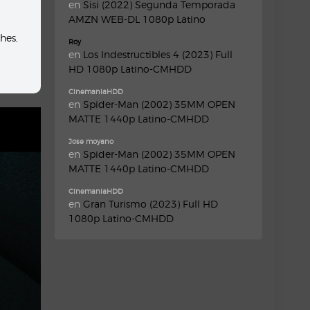
en
Sisi (2022) Segunda Temporada
AMZN WEB-DL 1080p Latino
hes
,
Roy
en
Los Indestructibles 4 (2023) Full
HD 1080p Latino-CMHDD
CinemaniaHDD
en
Spider-Man (2002) 35MM OPEN
MATTE 1440p Latino-CMHDD
Jose moyano
en
Spider-Man (2002) 35MM OPEN
MATTE 1440p Latino-CMHDD
CinemaniaHDD
en
Gran Turismo (2023) Full HD
1080p Latino-CMHDD