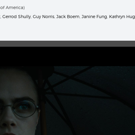
 of America)
z
,
Gerrod Shully
,
Guy Norris
,
Jack Boem
,
Janine Fung
,
Kathryn Hug