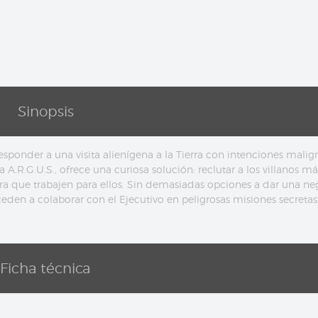
Sinopsis
sponder a una visita alienígena a la Tierra con intenciones malig
 A.R.G.U.S., ofrece una curiosa solución: reclutar a los villanos má
ara que trabajen para ellos. Sin demasiadas opciones a dar una neg
den a colaborar con el Ejecutivo en peligrosas misiones secretas,
Ficha técnica