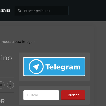
SERIES
o muestra
ésta imagen.
tino
Buscar:
DR