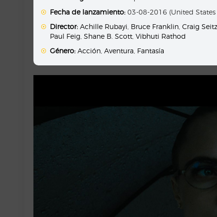
Fecha de lanzamiento:
03-08-2016 (United States
Director:
Achille Rubayi
,
Bruce Franklin
,
Craig Seit
Paul Feig
,
Shane B. Scott
,
Vibhuti Rathod
Género:
Acción
,
Aventura
,
Fantasía