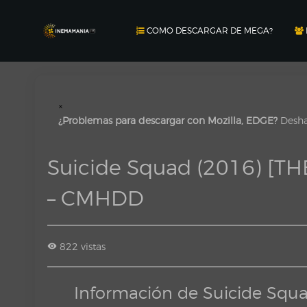
COMO DESCARGAR DE MEGA?
×
¿Problemas para descargar con Mozilla, EDGE?
Deshab
Suicide Squad (2016) [
– CMHDD
822 vistas
Información de Suicide Sq