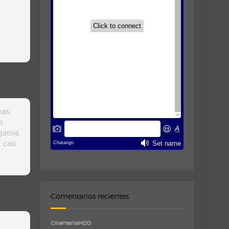
nas,
s
ativa,
 casi
Comentarios recientes
CinemaniaHDD