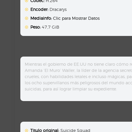
Codec:
H.264
Encoder:
Dracarys
Mediainfo:
Clic para Mostrar Datos
Peso:
47,7 GiB
Mientras el gobierno de EE.UU no tiene claro cómo re
Amanda ‘El Muro’ Waller, la líder de la agencia secreta
crueles, con habilidades letales e incluso mágicas, p
los ocho supervillanos más peligrosos del mundo acce
suicidas, para así lograr limpiar su expediente.
Titulo original:
Suicide Squad