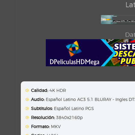
La
Dat
Calidad:
4K HDR
Audio:
Español Latino AC3 5.1 BLURAY - Ingles D
Subtitulos:
Español Latino PGS
Resolución:
3840x2160p
Formato:
MKV