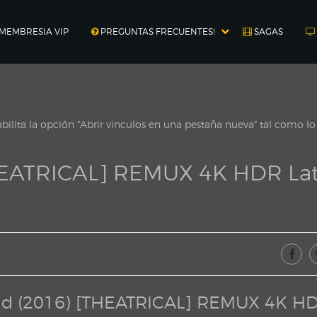
MEMBRESIA VIP
PREGUNTAS FRECUENTES!
SAGAS
ilita la opción "Abrir vinculos en una pestaña nueva" tal como l
THEATRICAL] REMUX 4K HDR La
uad (2016) [THEATRICAL] REMUX 4K H