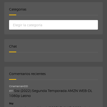
Categorias
Categorias
Chat
Comentarios recientes
CinemaniaHDD
en
Sisi (2022) Segunda Temporada AMZN WEB-DL
1080p Latino
Roy