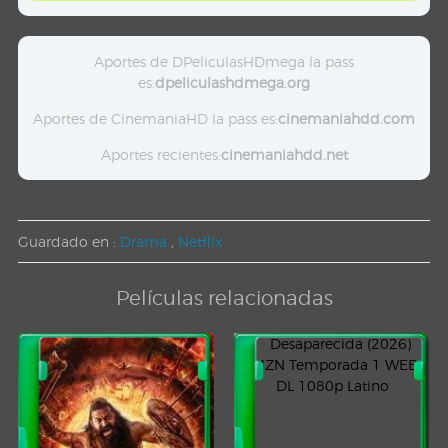
Aportes de DPeliculasHDmega la pass
es:
dpeliculashdmega.org
Aportes de CinemaniaHD la pass es:
cinemaniahdd.com
Aportes recientes:
cinemaniahdd.net
Guardado en :
Drama
,
Netflix
Películas relacionadas