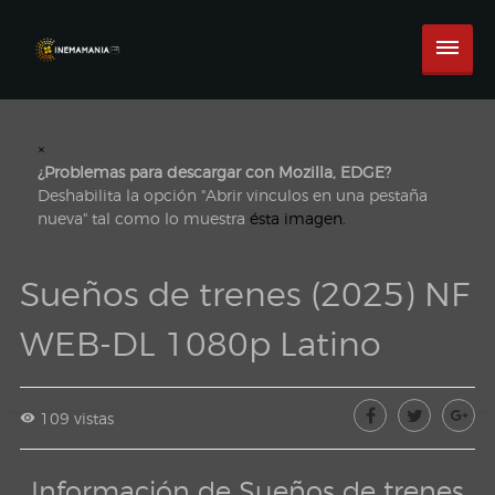
×
¿Problemas para descargar con Mozilla, EDGE?
Deshabilita la opción "Abrir vinculos en una pestaña
nueva" tal como lo muestra
ésta imagen.
Sueños de trenes (2025) NF
WEB-DL 1080p Latino
109 vistas
Información de Sueños de trenes