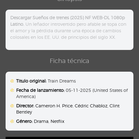
Descargar Sueños de trenes (2025) NF WEB-DL 1080p
Latino.
Un leñador introvertido pero afable se topa con
el amor y la pérdida durante una época de cambios
colosales en los EE. UU. de principios del siglo XX.
Ficha técnica
Titulo original:
Train Dreams
Fecha de lanzamiento:
05-11-2025 (United States of
America)
Director:
Cameron H. Price
,
Cédric Chabloz
,
Clint
Bentley
Género:
Drama
,
Netflix