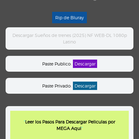
Rip de Bluray
Descargar Sueños de trenes (2025) NF WEB-DL 1080p
Latino
Paste Publico:
Descargar
Paste Privado:
Descargar
"
Leer los Pasos Para Descargar Peliculas por
MEGA Aqui
"