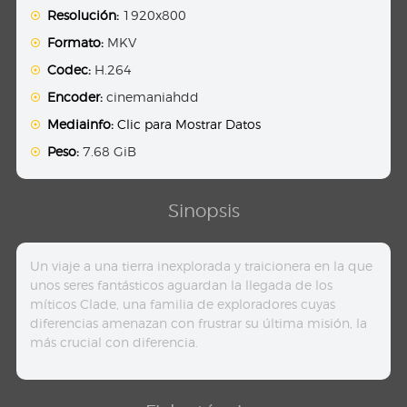
Resolución:
1920x800
Formato:
MKV
Codec:
H.264
Encoder:
cinemaniahdd
Mediainfo:
Clic para Mostrar Datos
Peso:
7.68 GiB
Sinopsis
Un viaje a una tierra inexplorada y traicionera en la que
unos seres fantásticos aguardan la llegada de los
míticos Clade, una familia de exploradores cuyas
diferencias amenazan con frustrar su última misión, la
más crucial con diferencia.