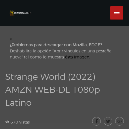
×
¿Problemas para descargar con Mozilla, EDGE?
Deshabilita la opción "Abrir vinculos en una pestaña
nueva" tal como lo muestra
ésta imagen.
Strange World (2022)
AMZN WEB-DL 1080p
Latino
670 vistas