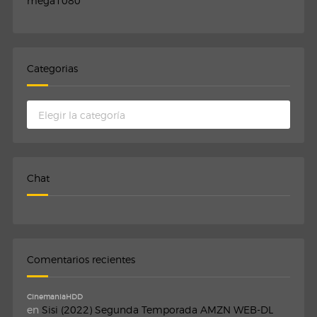
mega1080
Categorias
Categorias
Chat
Comentarios recientes
CinemaniaHDD
en
Sisi (2022) Segunda Temporada AMZN WEB-DL