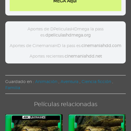
MEGA Aqui
"
Aportes de DPeliculasHDmega la pass
es:
dpeliculashdmega.org
Aportes de CinemaniaHD la pass es:
cinemaniahdd.com
Aportes recientes:
cinemaniahdd.net
Guardado en :
Animación
,
Aventura
,
Ciencia ficción
,
Familia
Películas relacionadas