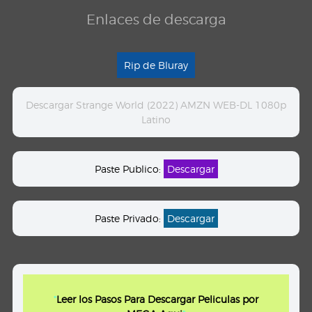
Enlaces de descarga
Rip de Bluray
Descargar Strange World (2022) AMZN WEB-DL 1080p
Latino
Paste Publico:
Descargar
Paste Privado:
Descargar
"
Leer los Pasos Para Descargar Peliculas por