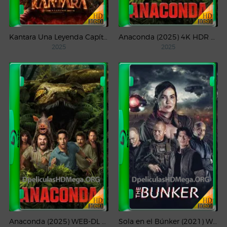
Kantara Una Leyenda Capítulo – 1 (2025) WEB-DL 1080p Latino
Anaconda (2025) 4K HDR WEB-DL 2160p Latino
2025
2025
Anaconda (2025) WEB-DL 1080p Latino
Sola en el Búnker (2021) WEB-DL 1080p Latino