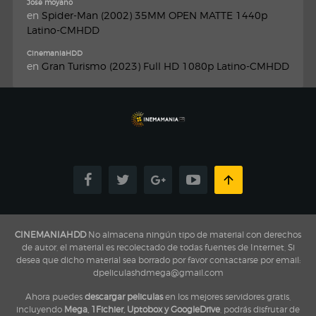
Jose moyano
en
Spider-Man (2002) 35MM OPEN MATTE 1440p
Latino-CMHDD
CinemaniaHDD
en
Gran Turismo (2023) Full HD 1080p Latino-CMHDD
CINEMANIAHDD
No almacena ningún tipo de material con derechos
de autor, el material es recolectado de todas fuentes de Internet, Si
desea que dicho material sea borrado por favor contactarse por email:
dpeliculashdmega@gmail.com
Ahora puedes
descargar peliculas
en los mejores servidores gratis,
incluyendo
Mega, 1Fichier, Uptobox y GoogleDrive
, podrás disfrutar de