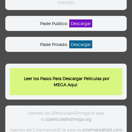
CMHDD
Paste Publico:
Descargar
Paste Privado:
Descargar
"
Leer los Pasos Para Descargar Peliculas por
MEGA Aqui
"
Aportes de DPeliculasHDmega la pass
es:
dpeliculashdmega.org
Aportes de CinemaniaHD la pass es:
cinemaniahdd.com