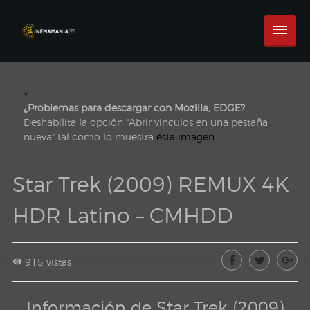
×
¿Problemas para descargar con Mozilla, EDGE?
Deshabilita la opción "Abrir vinculos en una pestaña
nueva" tal como lo muestra
ésta imagen.
Star Trek (2009) REMUX 4K
HDR Latino – CMHDD
915 vistas
Información de Star Trek (2009)