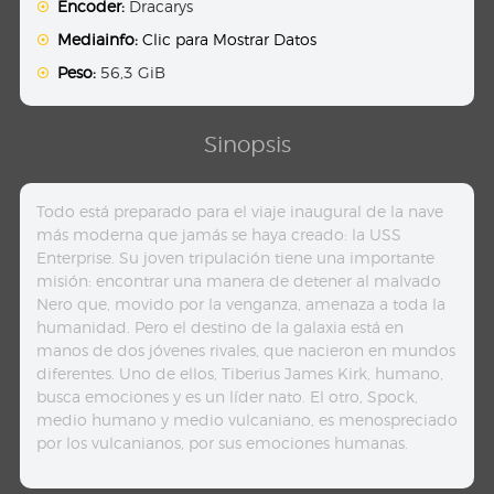
Encoder:
Dracarys
Mediainfo:
Clic para Mostrar Datos
Peso:
56,3 GiB
Sinopsis
Todo está preparado para el viaje inaugural de la nave
más moderna que jamás se haya creado: la USS
Enterprise. Su joven tripulación tiene una importante
misión: encontrar una manera de detener al malvado
Nero que, movido por la venganza, amenaza a toda la
humanidad. Pero el destino de la galaxia está en
manos de dos jóvenes rivales, que nacieron en mundos
diferentes. Uno de ellos, Tiberius James Kirk, humano,
busca emociones y es un líder nato. El otro, Spock,
medio humano y medio vulcaniano, es menospreciado
por los vulcanianos, por sus emociones humanas.