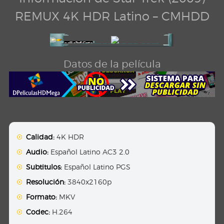
REMUX 4K HDR Latino – CMHDD
Datos de la película
Calidad:
4K HDR
Audio:
Español Latino AC3 2.0
Subtitulos:
Español Latino PGS
Resolución:
3840x2160p
Formato:
MKV
Codec:
H.264