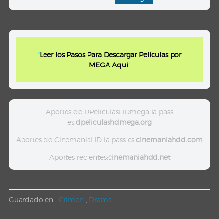
"
Leer los Pasos Para Descargar Peliculas por
MEGA Aqui
"
Aportes de DPeliculasHDmega la pass
es:
dpeliculashdmega.org
Aportes de CinemaniaHD la pass es:
cinemaniahdd.com
Aportes recientes:
cinemaniahdd.net
Guardado en :
Crimen
,
Drama