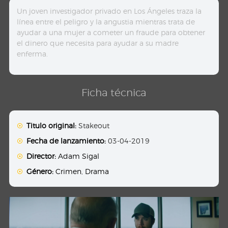
Un joven investigador privado en Los Ángeles traza la
línea entre el peligro y la angustia mientras trata de
ayudar a una mujer a cometer un fraude para obtener
el dinero que necesita para ayudar a su madre
enferma.
Ficha técnica
Titulo original:
Stakeout
Fecha de lanzamiento:
03-04-2019
Director:
Adam Sigal
Género:
Crimen
,
Drama