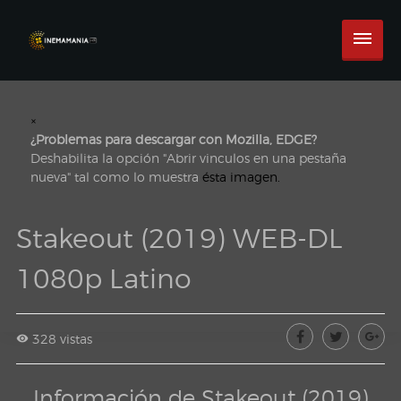
×
¿Problemas para descargar con Mozilla, EDGE?
Deshabilita la opción "Abrir vinculos en una pestaña
nueva" tal como lo muestra
ésta imagen.
Stakeout (2019) WEB-DL
1080p Latino
328 vistas
Información de Stakeout (2019)