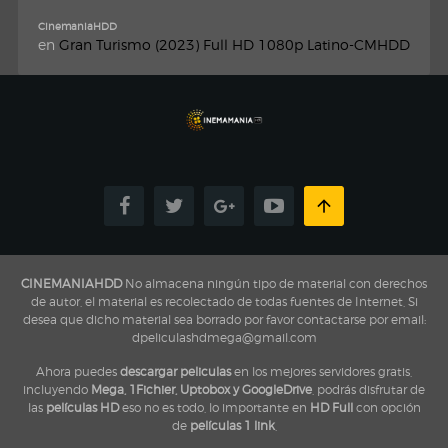
CinemaniaHDD
en
Gran Turismo (2023) Full HD 1080p Latino-CMHDD
CINEMANIAHDD
No almacena ningún tipo de material con derechos
de autor, el material es recolectado de todas fuentes de Internet, Si
desea que dicho material sea borrado por favor contactarse por email:
dpeliculashdmega@gmail.com
Ahora puedes
descargar peliculas
en los mejores servidores gratis,
incluyendo
Mega, 1Fichier, Uptobox y GoogleDrive
, podrás disfrutar de
las
películas HD
eso no es todo, lo importante en
HD Full
con opción
de
películas 1 link
,