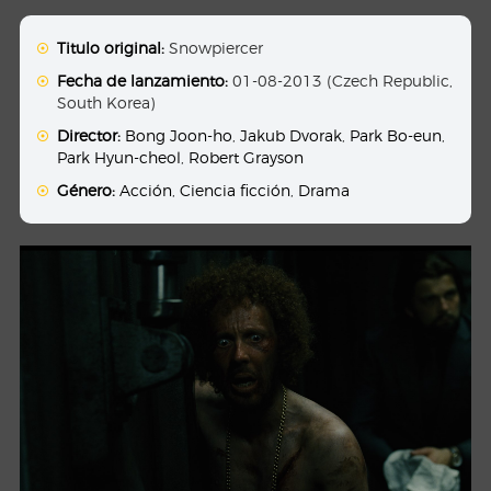
Titulo original:
Snowpiercer
Fecha de lanzamiento:
01-08-2013 (Czech Republic,
South Korea)
Director:
Bong Joon-ho
,
Jakub Dvorak
,
Park Bo-eun
,
Park Hyun-cheol
,
Robert Grayson
Género:
Acción
,
Ciencia ficción
,
Drama