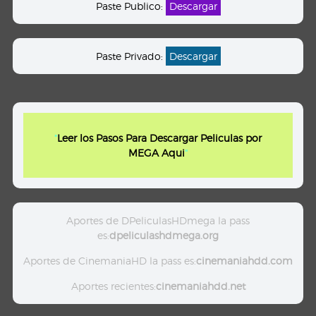
Paste Publico:
Descargar
Paste Privado:
Descargar
"
Leer los Pasos Para Descargar Peliculas por
MEGA Aqui
"
Aportes de DPeliculasHDmega la pass
es:
dpeliculashdmega.org
Aportes de CinemaniaHD la pass es:
cinemaniahdd.com
Aportes recientes:
cinemaniahdd.net