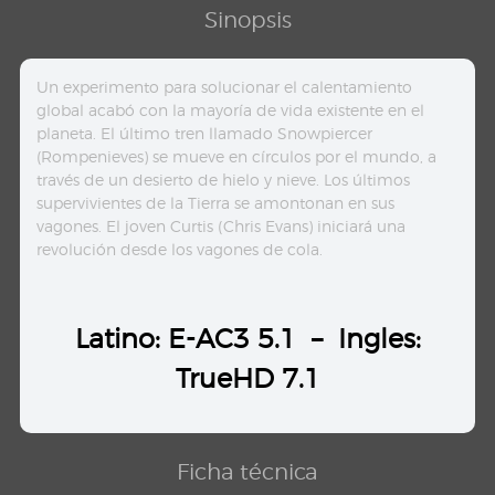
Sinopsis
Un experimento para solucionar el calentamiento
global acabó con la mayoría de vida existente en el
planeta. El último tren llamado Snowpiercer
(Rompenieves) se mueve en círculos por el mundo, a
través de un desierto de hielo y nieve. Los últimos
supervivientes de la Tierra se amontonan en sus
vagones. El joven Curtis (Chris Evans) iniciará una
revolución desde los vagones de cola.
Latino: E-AC3 5.1 – Ingles:
TrueHD 7.1
Ficha técnica