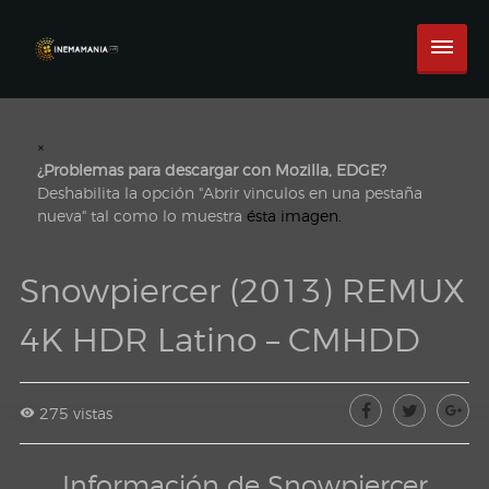
×
¿Problemas para descargar con Mozilla, EDGE?
Deshabilita la opción "Abrir vinculos en una pestaña
nueva" tal como lo muestra
ésta imagen.
Snowpiercer (2013) REMUX
4K HDR Latino – CMHDD
275 vistas
Información de Snowpiercer