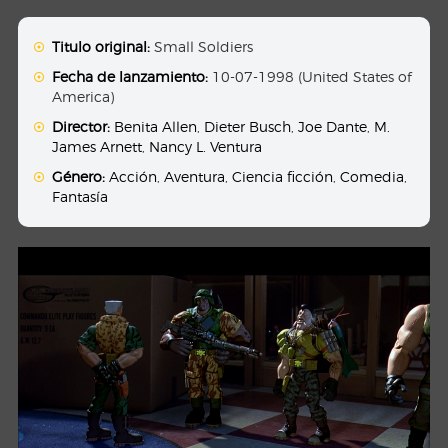
Titulo original:
Small Soldiers
Fecha de lanzamiento:
10-07-1998 (United States of
America)
Director:
Benita Allen
,
Dieter Busch
,
Joe Dante
,
M.
James Arnett
,
Nancy L. Ventura
Género:
Acción
,
Aventura
,
Ciencia ficción
,
Comedia
,
Fantasía