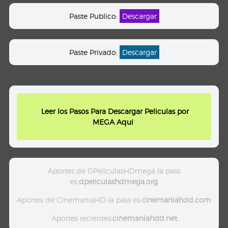
Paste Publico:
Descargar
Paste Privado:
Descargar
"
Leer los Pasos Para Descargar Peliculas por
MEGA Aqui
"
Aportes de DPeliculasHDmega la pass
es:
dpeliculashdmega.org
Aportes de CinemaniaHD la pass es:
cinemaniahdd.com
Aportes recientes:
cinemaniahdd.net