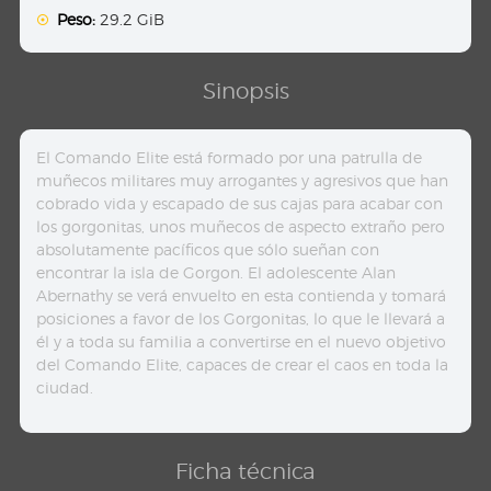
Peso:
29.2 GiB
Sinopsis
El Comando Elite está formado por una patrulla de
muñecos militares muy arrogantes y agresivos que han
cobrado vida y escapado de sus cajas para acabar con
los gorgonitas, unos muñecos de aspecto extraño pero
absolutamente pacíficos que sólo sueñan con
encontrar la isla de Gorgon. El adolescente Alan
Abernathy se verá envuelto en esta contienda y tomará
posiciones a favor de los Gorgonitas, lo que le llevará a
él y a toda su familia a convertirse en el nuevo objetivo
del Comando Elite, capaces de crear el caos en toda la
ciudad.
Ficha técnica