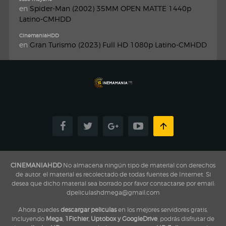
en
Spider-Man (2002) 35MM OPEN MATTE 1440p
Latino-CMHDD
CinemaniaHDD
en
Gran Turismo (2023) Full HD 1080p Latino-CMHDD
CINEMANIAHDD
No almacena ningún tipo de material con derechos
de autor, el material es recolectado de todas fuentes de Internet, Si
desea que dicho material sea borrado por favor contactarse por email:
dpeliculashdmega@gmail.com
Ahora puedes
descargar peliculas
en los mejores servidores gratis,
incluyendo
Mega, 1Fichier, Uptobox y GoogleDrive
, podrás disfrutar de