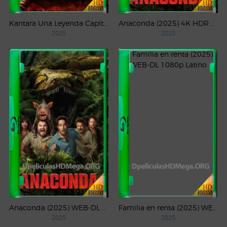
Kantara Una Leyenda Capítulo – 1 (2025) WEB-DL 1080p Latino
Anaconda (2025) 4K HDR WEB-DL 2160p Latino
2025
2025
Anaconda (2025) WEB-DL 1080p Latino
Familia en renta (2025) WEB-DL 1080p Latino
2025
2025