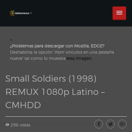
×
¿Problemas para descargar con Mozilla, EDGE?
Deshabilita la opción "Abrir vinculos en una pestaña
nueva" tal como lo muestra
ésta imagen.
Small Soldiers (1998)
REMUX 1080p Latino –
CMHDD
296 vistas