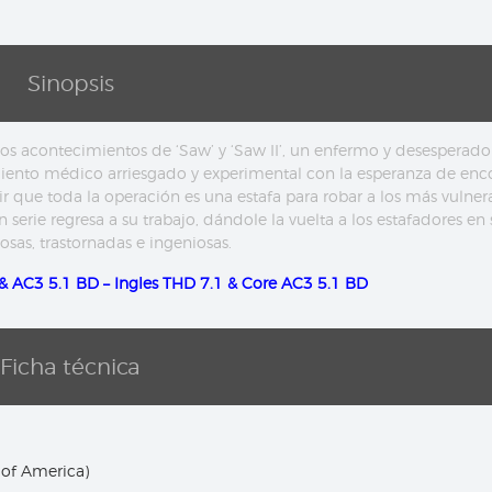
Sinopsis
los acontecimientos de ‘Saw’ y ‘Saw II’, un enfermo y desesperad
iento médico arriesgado y experimental con la esperanza de enc
r que toda la operación es una estafa para robar a los más vulnera
erie regresa a su trabajo, dándole la vuelta a los estafadores en 
osas, trastornadas e ingeniosas.
& AC3 5.1 BD – Ingles THD 7.1 & Core AC3 5.1 BD
Ficha técnica
 of America)