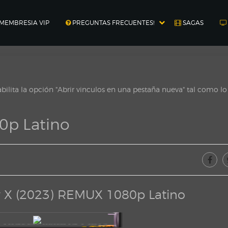
MEMBRESIA VIP
PREGUNTAS FRECUENTES!
SAGAS
ilita la opción "Abrir vinculos en una pestaña nueva" tal como l
0p Latino
 X (2023) REMUX 1080p Latino