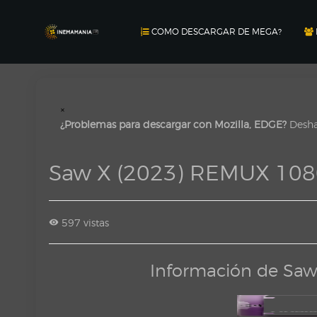
COMO DESCARGAR DE MEGA?
×
¿Problemas para descargar con Mozilla, EDGE?
Deshab
Saw X (2023) REMUX 108
597 vistas
Información de Saw