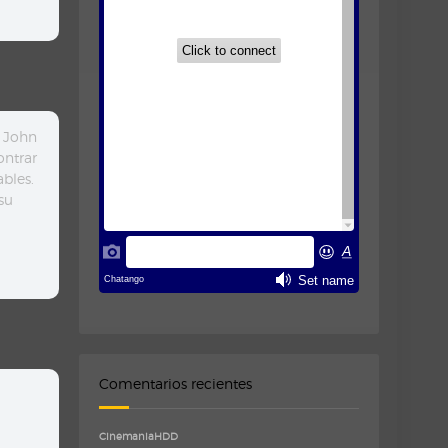
o John
ontrar
bles.
su
Comentarios recientes
CinemaniaHDD