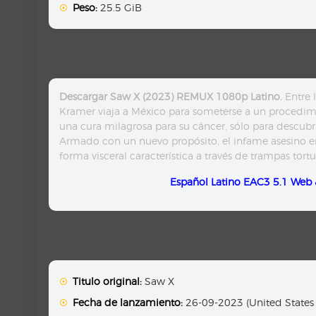
Peso:
25.5 GiB
Descargar Saw X (2023) REMUX 1080p Latino.
Entre 
Kramer viaja a México para someterse a un procedim
una cura milagrosa para su cáncer, sólo para descubri
Armado con un nuevo propósito, el infame asesino en s
forma visceral característica a través de trampas tortu
Español Latino EAC3 5.1 Web 
Titulo original:
Saw X
Fecha de lanzamiento:
26-09-2023 (United States