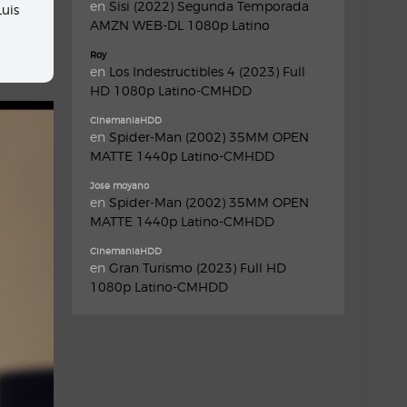
en
Sisi (2022) Segunda Temporada
Luis
AMZN WEB-DL 1080p Latino
Roy
en
Los Indestructibles 4 (2023) Full
HD 1080p Latino-CMHDD
CinemaniaHDD
en
Spider-Man (2002) 35MM OPEN
MATTE 1440p Latino-CMHDD
Jose moyano
en
Spider-Man (2002) 35MM OPEN
MATTE 1440p Latino-CMHDD
CinemaniaHDD
en
Gran Turismo (2023) Full HD
1080p Latino-CMHDD